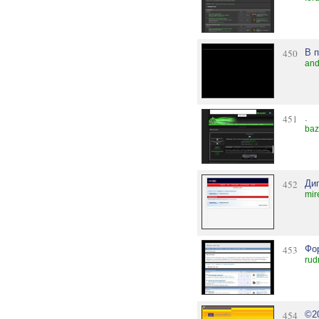
450
В 
and
451
.
baz
452
Дип
mir
453
Фо
rud
454
©2