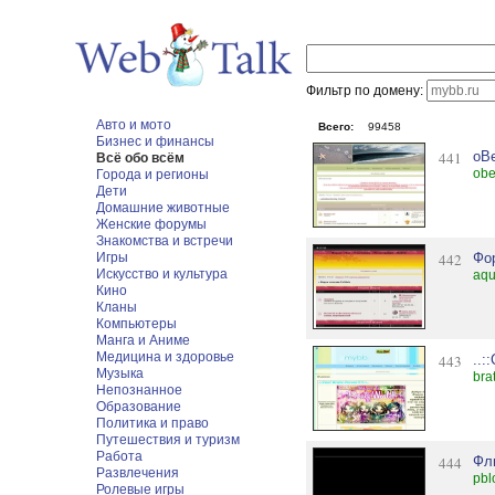
Фильтр по домену:
Авто и мото
Всего:
99458
Бизнес и финансы
441
oB
Всё обо всём
obe
Города и регионы
Дети
Домашние животные
Женские форумы
Знакомства и встречи
Игры
442
Фор
Искусство и культура
aqu
Кино
Кланы
Компьютеры
Манга и Аниме
Медицина и здоровье
443
..:
Музыка
bra
Непознанное
Образование
Политика и право
Путешествия и туризм
Работа
444
Фл
Развлечения
pbl
Ролевые игры