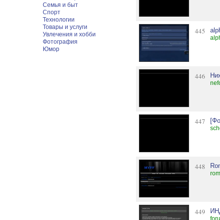
Семья и быт
Спорт
Технологии
Товары и услуги
445
alp
Увлечения и хобби
alp
Фотография
Юмор
446
Ни
nef
447
[Ф
sch
448
Ro
rom
449
ИН
for