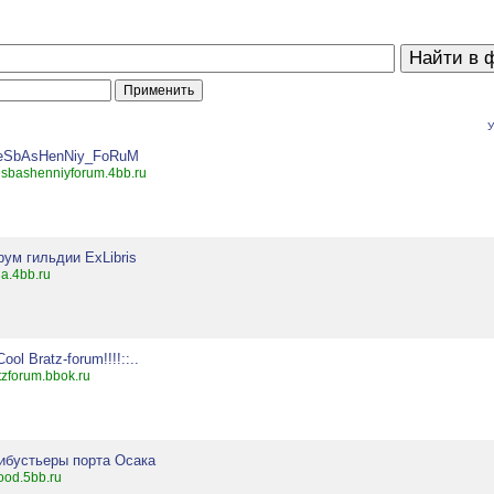
У
eSbAsHenNiy_FoRuM
sbashenniyforum.4bb.ru
ум гильдии ExLibris
a.4bb.ru
:Cool Bratz-forum!!!!::..
tzforum.bbok.ru
ибустьеры порта Осака
ood.5bb.ru