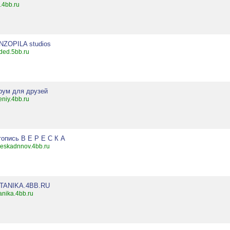
.4bb.ru
NZOPILA studios
ded.5bb.ru
рум для друзей
eniy.4bb.ru
топись В Е Р Е С К А
eskadnnov.4bb.ru
TANIKA.4BB.RU
anika.4bb.ru