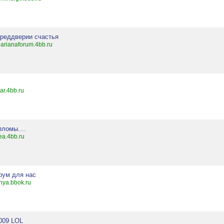
преддверии счастья
arianaforum.4bb.ru
ar.4bb.ru
ломы....
ea.4bb.ru
рум для нас
nya.bbok.ru
009 LOL