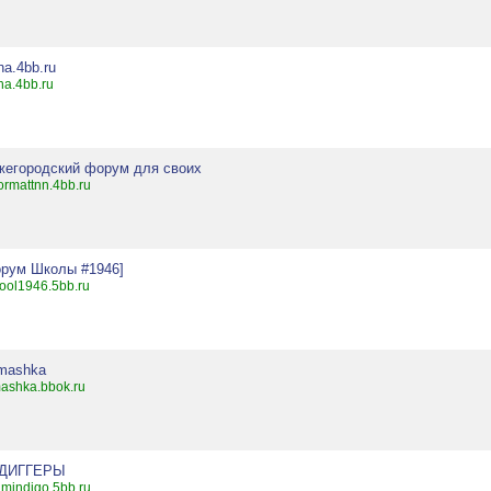
ha.4bb.ru
ha.4bb.ru
жегородский форум для своих
ormattnn.4bb.ru
орум Школы #1946]
ool1946.5bb.ru
mashka
ashka.bbok.ru
ДИГГЕРЫ
umindigo.5bb.ru