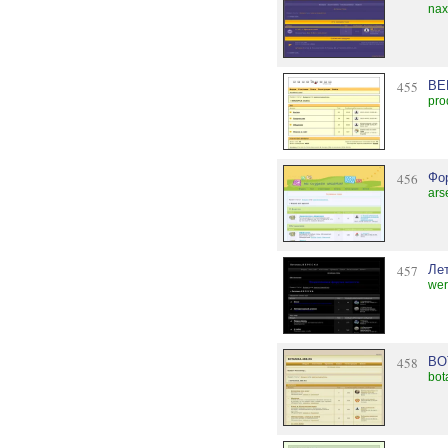
nax
455
BE
pro
456
Фо
ars
457
Ле
wer
458
BO
bot