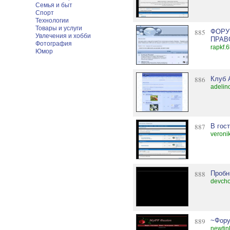
Семья и быт
Спорт
Технологии
Товары и услуги
885
ФОРУ
Увлечения и хобби
ПРАВ
Фотография
rapkf.6
Юмор
886
Клуб 
adelino
887
В гос
veroni
888
Пробн
devcho
889
~Фору
newtin