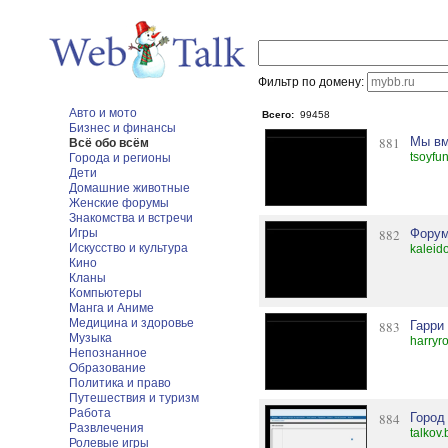
Фильтр по домену:
Авто и мото
Всего:
99458
Бизнес и финансы
881
Мы вм
Всё обо всём
tsoyfu
Города и регионы
Дети
Домашние животные
Женские форумы
Знакомства и встречи
Игры
882
Форум
Искусство и культура
kaleid
Кино
Кланы
Компьютеры
Манга и Аниме
Медицина и здоровье
883
Гарри
Музыка
harryro
Непознанное
Образование
Политика и право
Путешествия и туризм
Работа
884
Город
Развлечения
talkov.
Ролевые игры