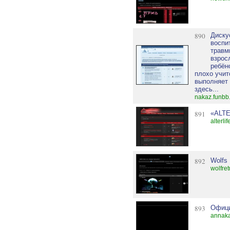
890
Диску
воспи
травм
взрос
ребён
плохо учит
выполняет
здесь...
nakaz.funbb
891
«ALTE
alterli
892
Wolfs
wolfret
893
Офици
annaka