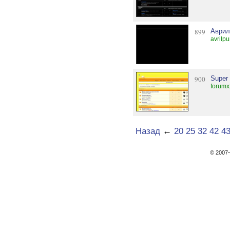
899
Аврил
avrilp
900
Super 
forumx
Назад
←
20
25
32
42
4
© 200