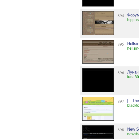
894
Форум
htppas
895
Hellsi
hellsi
896
Лунач
luna80.
897
[.. Th
blackf
898
New S
newsh