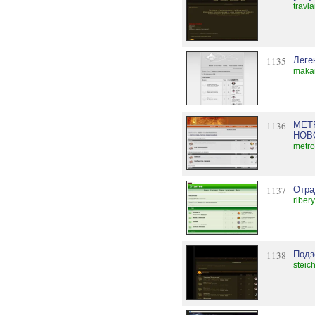
travi
1135
Леге
makar
1136
МЕТ
НОВ
metro
1137
Отра
riber
1138
Подз
steic