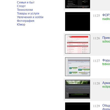
Семья и быт
Спорт
Технологии
Товары и услуги
1125
ФОР
Увлечения и хобби
nadir
Фотография
Юмор
1126
Прик
schoo
1127
Фору
fobio
1128
Арма
eclip
1129
Общи
фору