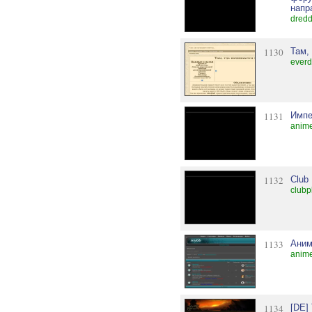
напр
dredd
1130
Там,
everd
1131
Импе
anime
1132
Club
clubp
1133
Аним
anime
1134
[DE]