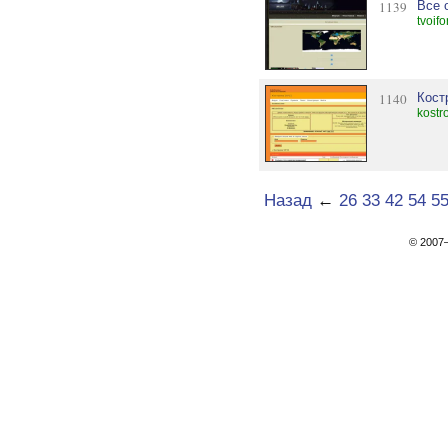
1139
Все 
tvoif
1140
Кост
kostr
Назад
←
26
33
42
54
5
© 200