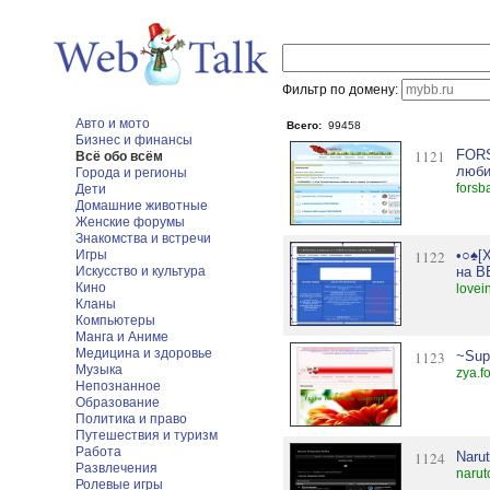
Фильтр по домену:
Авто и мото
Всего:
99458
Бизнес и финансы
1121
FORS
Всё обо всём
люби
Города и регионы
forsb
Дети
Домашние животные
Женские форумы
Знакомства и встречи
Игры
1122
•○♠[
Искусство и культура
на В
Кино
lovei
Кланы
Компьютеры
Манга и Аниме
Медицина и здоровье
1123
~Supe
Музыка
zya.f
Непознанное
Образование
Политика и право
Путешествия и туризм
Работа
1124
Naru
Развлечения
narut
Ролевые игры