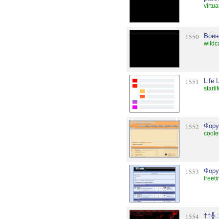
virtu
1550
Воин
wildc
1551
Life 
starli
1552
Фору
coole
1553
Фору
freet
1554
††╬.