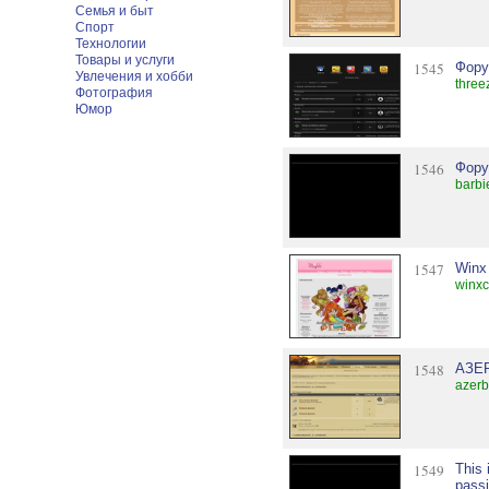
Семья и быт
Спорт
Технологии
Товары и услуги
1545
Фору
Увлечения и хобби
three
Фотография
Юмор
1546
Фору
barbi
1547
Winx
winxc
1548
АЗЕ
azerb
1549
This 
pass