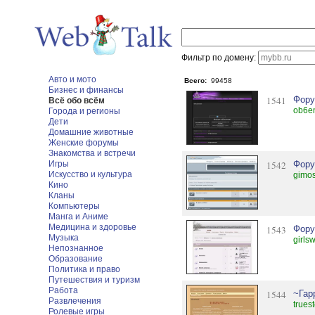
Фильтр по домену:
Авто и мото
Всего:
99458
Бизнес и финансы
1541
Фору
Всё обо всём
ob6en
Города и регионы
Дети
Домашние животные
Женские форумы
Знакомства и встречи
Игры
1542
Фору
Искусство и культура
gimos
Кино
Кланы
Компьютеры
Манга и Аниме
Медицина и здоровье
1543
Фору
Музыка
girls
Непознанное
Образование
Политика и право
Путешествия и туризм
Работа
1544
~Гар
Развлечения
trues
Ролевые игры