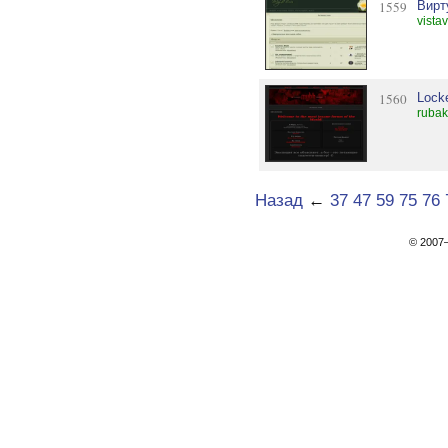
1559
Вирт
vista
1560
Lock
rubak
Назад
←
37
47
59
75
76
© 200