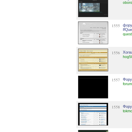
oboro
1555
фору
#Que
quest
1556
Хогв
hog50
1557
Фору
forum
1558
Фору
tokmo