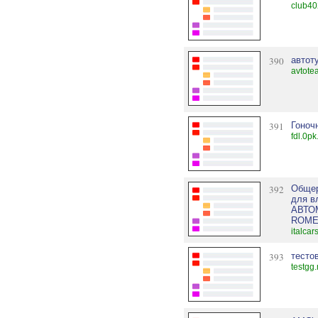
club40
390
автот
avtote
391
Гоноч
fdl.0p
392
Общер
для 
АВТОМ
ROM
italcar
393
тесто
testgg