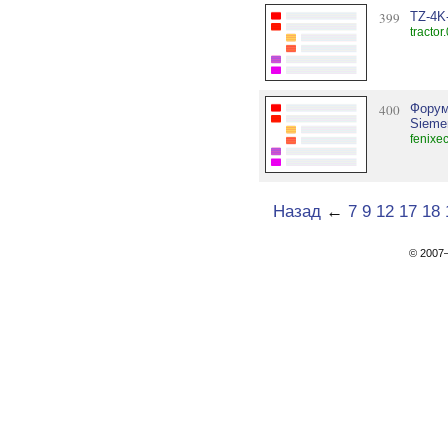
399
TZ-4K
tractor
400
Форум
Sieme
fenixec
Назад
←
7
9
12
17
18
© 200