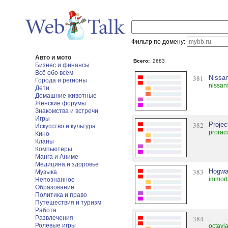
Фильтр по домену:
Авто и мото
Всего:
2683
Бизнес и финансы
Всё обо всём
381
Nissa
Города и регионы
nissan
Дети
Домашние животные
Женские форумы
Знакомства и встречи
Игры
382
Proje
Искусство и культура
prorac
Кино
Кланы
Компьютеры
Манга и Аниме
Медицина и здоровье
383
Hogwar
Музыка
immort
Непознанное
Образование
Политика и право
Путешествия и туризм
Работа
Развлечения
384
.
Ролевые игры
octavi