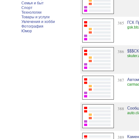
Семья и быт
Спорт
Технологии
Товары и услуги
Увлечения и хобби
385
ГСК П
Фотография
gsk.bb
Юмор
386
$$$С
skuter
387
Автом
carmad
388
Сообщ
auto.c
389
Камен