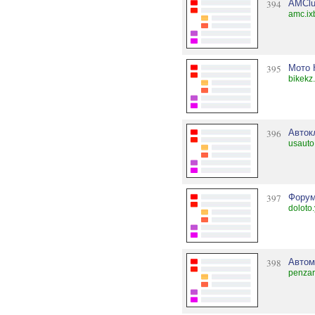
394
AMClu
amc.ix
395
Мото 
bikekz
396
Авто
usauto
397
Форум
doloto
398
Автом
penzar