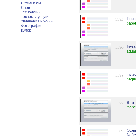
Семья и быт
Спорт
Технологии
Товары и услуги
1185
Поис
Увлечения и хобби
pabot
Фотография
Юмор
1186
Inve
aquap
1187
inves
baqu
1188
Для 
money
1189
Офиц
Neft