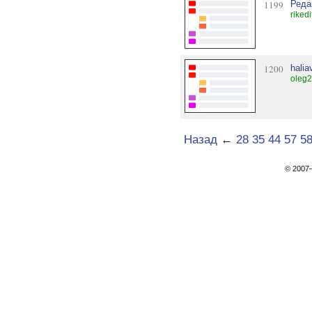
1199
Реда
rikedi
1200
halia
oleg2
Назад
←
28
35
44
57
5
© 200