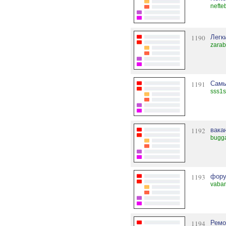
nefte
1190
Легк
zara
1191
Самы
sss1s
1192
вака
bugga
1193
фору
vaba
1194
Ремо