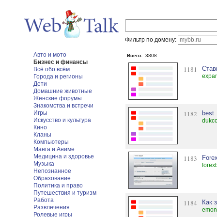
Фильтр по домену:
Авто и мото
Всего:
3808
Бизнес и финансы
1181
Став
Всё обо всём
expa
Города и регионы
Дети
Домашние животные
Женские форумы
Знакомства и встречи
Игры
1182
best
Искусство и культура
dukc
Кино
Кланы
Компьютеры
Манга и Аниме
Медицина и здоровье
1183
Fore
Музыка
forex
Непознанное
Образование
Политика и право
Путешествия и туризм
Работа
1184
Как 
Развлечения
emon
Ролевые игры