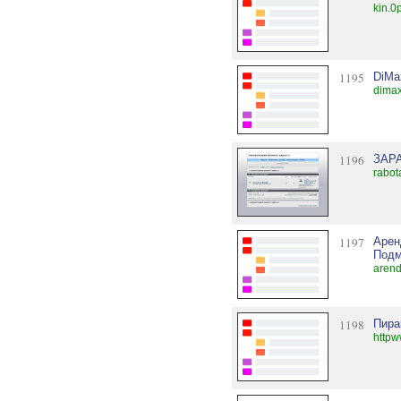
kin.0
1195
DiMa
dimax
1196
ЗАР
rabot
1197
Арен
Подм
arend
1198
Пира
httpw