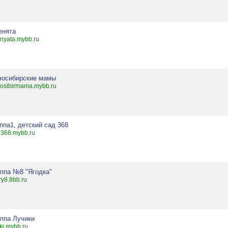
енята
nyata.mybb.ru
восибирские мамы
osibirmama.mybb.ru
ппа1, детский сад 368
368.mybb.ru
уппа №8 "Ягодка"
ry8.8bb.ru
уппа Лучики
iki.mybb.ru