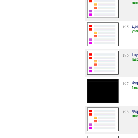
nem
195
Де
yar
196
Гру
las
197
Фо
for
198
Фор
uud