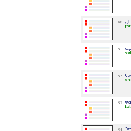
190
ДЕ
psi
191
са
sad
192
Со
sin
193
Фо
bab
194
Эт