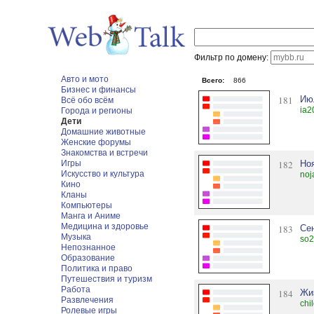
Фильтр по домену:
Авто и мото
Всего:
866
Бизнес и финансы
181
Ию
Всё обо всём
ia2
Города и регионы
Дети
Домашние животные
Женские форумы
Знакомства и встречи
Игры
182
Но
Искусство и культура
noj
Кино
Кланы
Компьютеры
Манга и Аниме
Медицина и здоровье
183
Се
Музыка
so2
Непознанное
Образование
Политика и право
Путешествия и туризм
Работа
184
Жи
Развлечения
chi
Ролевые игры