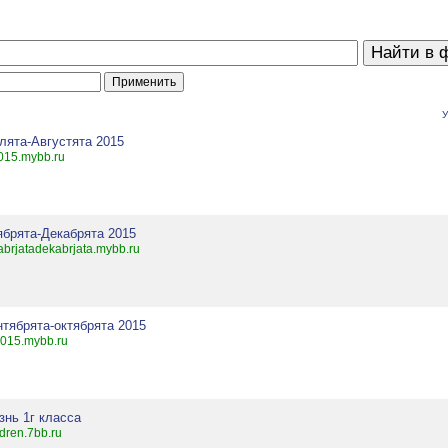
У
лята-Августята 2015
015.mybb.ru
ябрята-Декабрята 2015
abrjatadekabrjata.mybb.ru
нтябрята-октябрята 2015
015.mybb.ru
знь 1г класса
ldren.7bb.ru