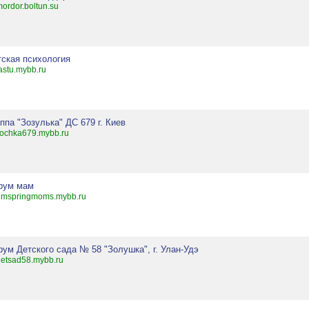
ordor.boltun.su
тская психология
astu.mybb.ru
ппа "Зозулька" ДС 679 г. Киев
tochka679.mybb.ru
рум мам
umspringmoms.mybb.ru
ум Детского сада № 58 "Золушка", г. Улан-Удэ
etsad58.mybb.ru