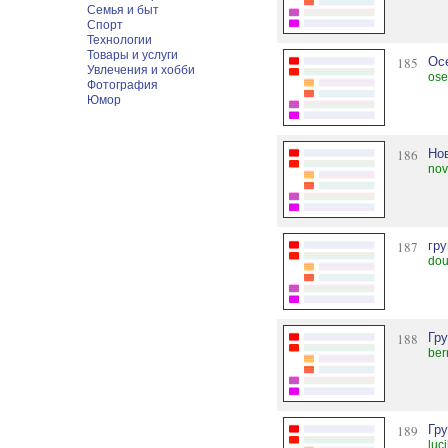
Семья и быт
Спорт
Технологии
Товары и услуги
185
Ос
Увлечения и хобби
ose
Фотография
Юмор
186
Но
nov
187
гру
dou
188
Гр
ber
189
Гр
luc