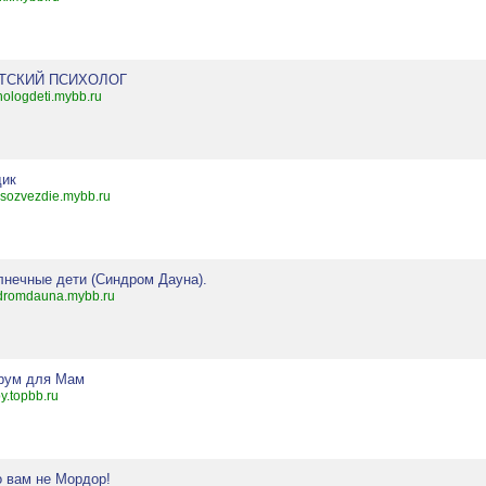
ТСКИЙ ПСИХОЛОГ
hologdeti.mybb.ru
дик
sozvezdie.mybb.ru
лнечные дети (Синдром Дауна).
dromdauna.mybb.ru
рум для Мам
y.topbb.ru
о вам не Мордор!