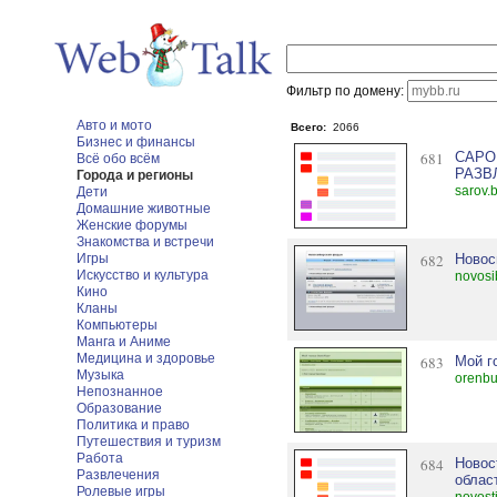
Фильтр по домену:
Авто и мото
Всего:
2066
Бизнес и финансы
681
САРО
Всё обо всём
РАЗВ
Города и регионы
sarov.
Дети
Домашние животные
Женские форумы
Знакомства и встречи
Игры
682
Новос
Искусство и культура
novosi
Кино
Кланы
Компьютеры
Манга и Аниме
Медицина и здоровье
683
Мой г
Музыка
orenbu
Непознанное
Образование
Политика и право
Путешествия и туризм
Работа
684
Новос
Развлечения
облас
Ролевые игры