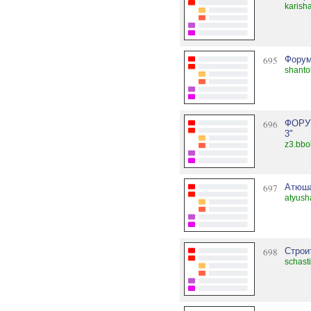
karish
695
Фору
shanto
696
ФОРУ
3"
z3.bbo
697
Атюшак
atyush
698
Строи
schast