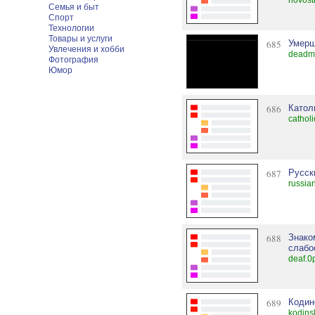
novost
Семья и быт
Спорт
Технологии
Товары и услуги
685
Умерш
Увлечения и хобби
deadm
Фотография
Юмор
686
Катол
cathol
687
Русск
russia
688
Знако
слабо
deaf.0
689
Кодин
kodins