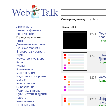
Фильтр по домену:
Авто и мото
Всего:
2066
Бизнес и финансы
1221
Фору
Всё обо всём
Крас
Города и регионы
moid
Дети
Домашние животные
Женские форумы
Знакомства и встречи
Игры
1222
г. К
Искусство и культура
Деви
Кино
polyn
Кланы
Компьютеры
Манга и Аниме
Медицина и здоровье
1223
Фору
Музыка
lizun
Непознанное
Образование
Политика и право
Путешествия и туризм
Работа
1224
Инфр
Развлечения
пред
Ролевые игры