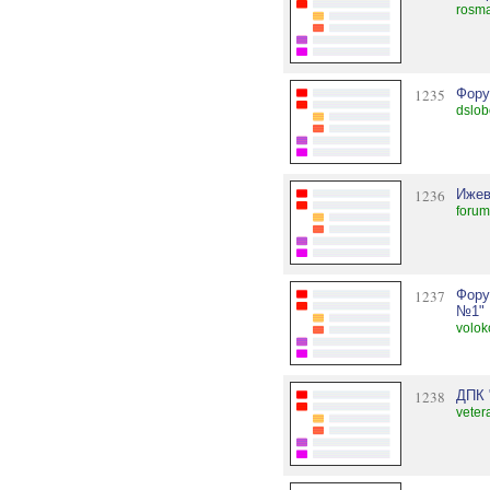
rosma
1235
Фору
dslob
1236
Ижев
forum
1237
Фору
№1"
volok
1238
ДПК 
veter