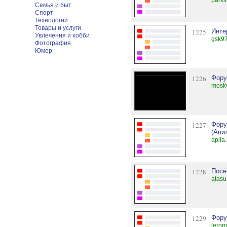
parks
Семья и быт
Спорт
Технологии
Товары и услуги
1225
Инте
Увлечения и хобби
gsk97
Фотография
Юмор
1226
Фору
moskv
1227
Фору
(Апи
apila
1228
Посё
atasu
1229
Фору
lerom