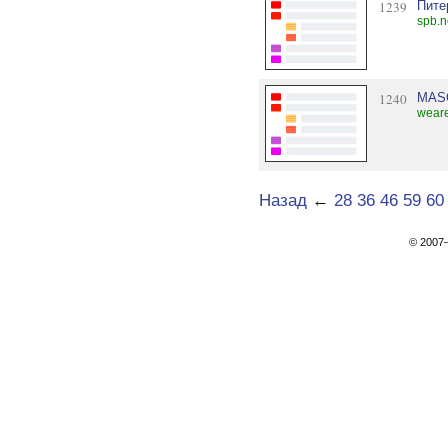
1239
Пите
spb.n
1240
MAS
weare
Назад
←
28
36
46
59
60
© 200