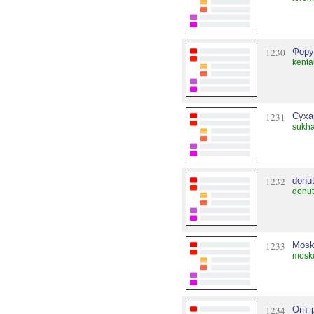
1230
Фору
kenta
1231
Суха
sukh
1232
donu
donut
1233
Mosk
mosko
1234
Опт 