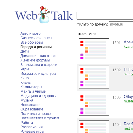
Фильтр по домену:
Авто и мото
Всего:
2066
Бизнес и финансы
1501
Арен
Всё обо всём
kvart
Города и регионы
Дети
Домашние животные
Женские форумы
Знакомства и встречи
Игры
1502
Н.Н.
Искусство и культура
startt
Кино
Кланы
Компьютеры
Манга и Аниме
Медицина и здоровье
1503
Обсу
Музыка
muen
Непознанное
Образование
Политика и право
Путешествия и туризм
Работа
1504
Rost
Развлечения
rostm
Ролевые игры