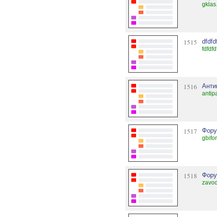
gklas
1515
dfdfd
fdfdf
1516
Анти
antip
1517
Фору
gbifo
1518
Фору
zavod