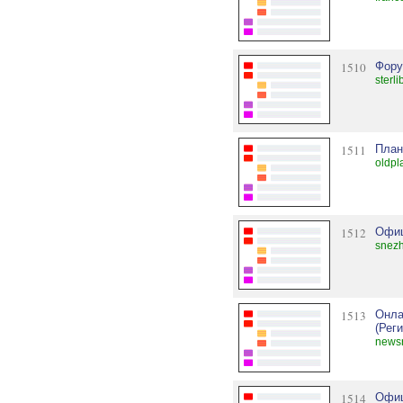
1510
Фору
sterl
1511
План
oldpl
1512
Офиц
snezh
1513
Онла
(Реги
newsr
1514
Офиц