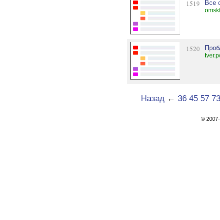
1519
Все 
omskt
1520
Про
tver.
Назад
←
36
45
57
7
© 200