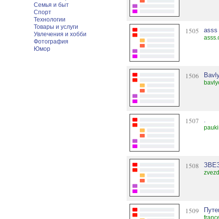
Семья и быт
Спорт
Технологии
Товары и услуги
1505
asss
Увлечения и хобби
asss.
Фотография
Юмор
1506
Bavl
bavly
1507
.
pauki
1508
ЗВЕ
zvezd
1509
Путе
franc