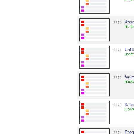
3370
Фору
richt
3371
USB
usbtm
3372
foru
hack
3373
Клан
justi
3374
Прог