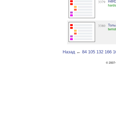
3379
H4R
hards
3380
Толь
twmst
Назад
←
84
105
132
166
1
© 200