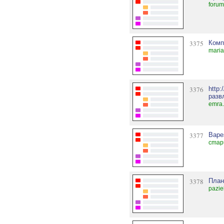
forum
3375
Комп
maria
3376
http
разв
emra.
3377
Варе
cmap
3378
План
pazie