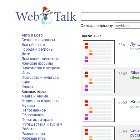
Фильтр по домену:
Авто и мото
Всего:
4027
Бизнес и финансы
3361
Лучш
Всё обо всём
bespr
Города и регионы
Дети
Домашние животные
Женские форумы
Знакомства и встречи
Игры
3362
Silve
Искусство и культура
silve
Кино
Кланы
Компьютеры
Манга и Аниме
Медицина и здоровье
3363
Желе
Музыка
pc.fo
Непознанное
Образование
Политика и право
Путешествия и туризм
Работа
3364
Сист
Развлечения
русс
Ролевые игры