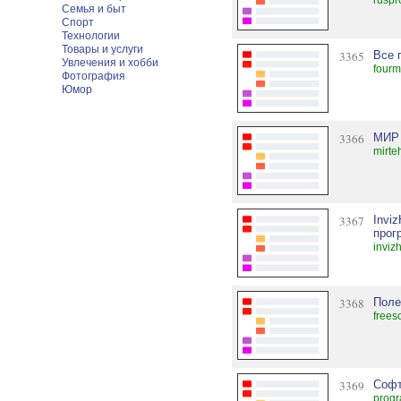
ruspr
Семья и быт
Спорт
Технологии
Товары и услуги
3365
Все 
Увлечения и хобби
fourm
Фотография
Юмор
3366
МИР 
mirte
3367
Invi
прог
inviz
3368
Поле
freeso
3369
Соф
prog