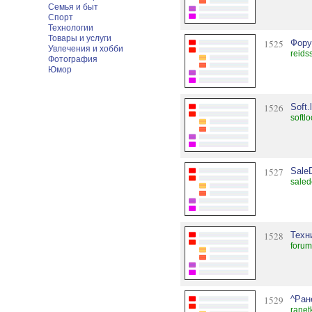
Семья и быт
Спорт
Технологии
Товары и услуги
1525
Фору
Увлечения и хобби
reids
Фотография
Юмор
1526
Soft.
softl
1527
Sale
saled
1528
Техн
forum.
1529
^Ран
ranet