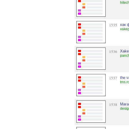
hitec
1535
хак 
xake
1536
Xak
panc
1537
the v
tms.r
1538
Мага
desi