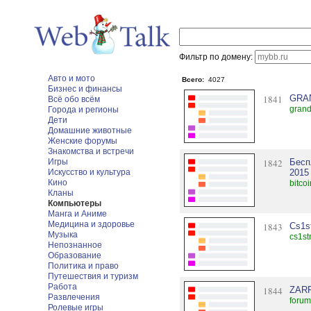
Фильтр по домену:
Авто и мото
Всего:
4027
Бизнес и финансы
1841
GRA
Всё обо всём
grand
Города и регионы
Дети
Домашние животные
Женские форумы
Знакомства и встречи
Игры
1842
Бесп
Искусство и культура
2015
Кино
bitco
Кланы
Компьютеры
Манга и Аниме
Медицина и здоровье
1843
Cs1s
Музыка
cs1st
Непознанное
Образование
Политика и право
Путешествия и туризм
Работа
1844
ZAR
Развлечения
forum
Ролевые игры