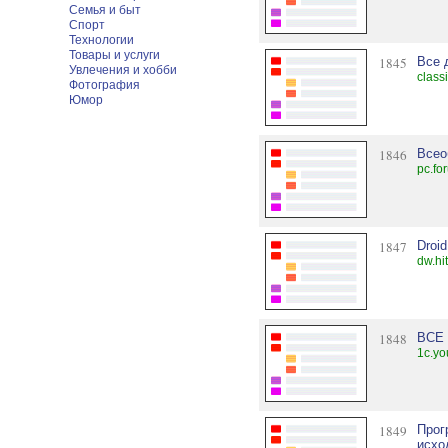
Семья и быт
Спорт
Технологии
Товары и услуги
1845
Все 
Увлечения и хобби
class
Фотография
Юмор
1846
Всео
pc.fo
1847
Droi
dw.hi
1848
ВСЕ
1c.yo
1849
Прог
исход