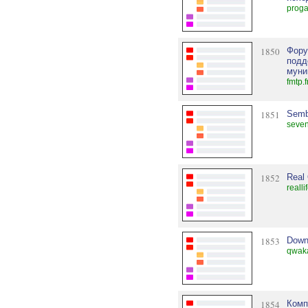
progal
1850
Фору
подд
муни
fmtp.
1851
Semb
seven
1852
Real 
reall
1853
Down
qwak
1854
Комп