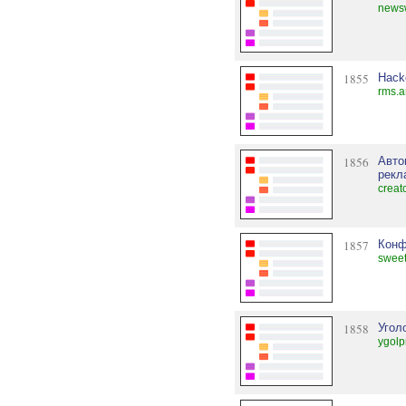
newsw
1855
Hack
rms.a
1856
Авто
рекл
creat
1857
Конф
sweet
1858
Угол
ygol