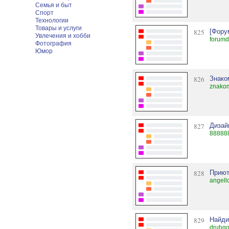
Семья и быт
Спорт
Технологии
Товары и услуги
825
[Фору
Увлечения и хобби
forumd
Фотография
Юмор
826
Знако
znakom
827
Дизай
88888
828
Приют
angello
829
Найди
druhgo