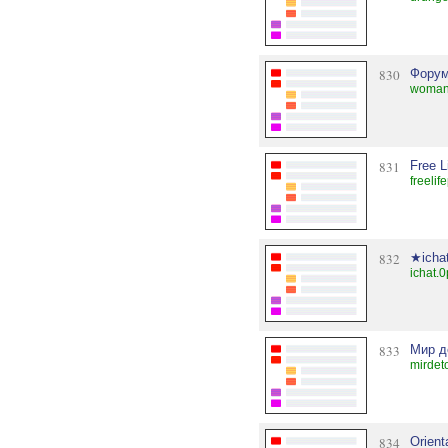
830
Форум
woman
831
Free L
freeli
832
★icha
ichat.
833
Мир д
mirdet
834
Orient