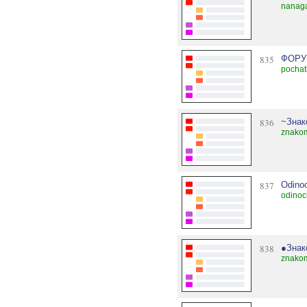
nanaga
835
ФОРУ
pochat
836
~Знак
znakom
837
Odino
odinoc
838
●Знак
znakom