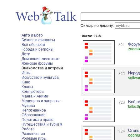
Фильтр по домену:
Авто и мото
Всего:
3115
Бизнес и финансы
821
Форум
Всё обо всём
zoomik
Города и регионы
Дети
Домашние животные
Женские форумы
Знакомства и встречи
Игры
822
Нерод
Искусство и культура
softwa
Кино
Кланы
Компьютеры
Манга и Аниме
Медицина и здоровье
823
Всё об
Музыка
talks.
Непознанное
Образование
Политика и право
Путешествия и туризм
Работа
824
Огонь
Развлечения
ogonl
Ролевые игры