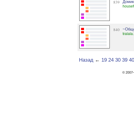
839
Домик
housef
840
~Обще
tralala
Назад
←
19
24
30
39
4
© 200