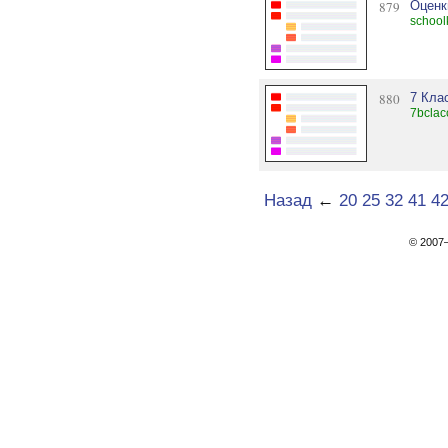
879
Оценк
school
880
7 Кла
7bclac
Назад
←
20
25
32
41
4
© 200