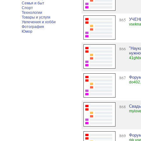
Семья и быт
Спорт
Технологии
Товары и услуги
865
УЧЕН
Увлечения и хобби
vsekn
Фотография
Юмор
866
"Наук
нужно
41ghbd
867
Форум
do402.
868
Свадь
mylove
869
Фору
rkk.us