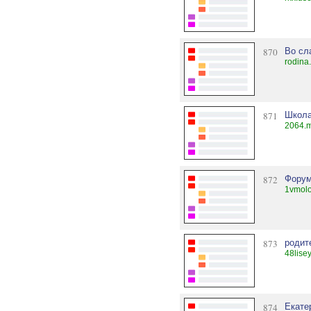
870
Во сл
rodina
871
Школа
2064.m
872
Форум
1vmolo
873
родит
48lise
874
Екате