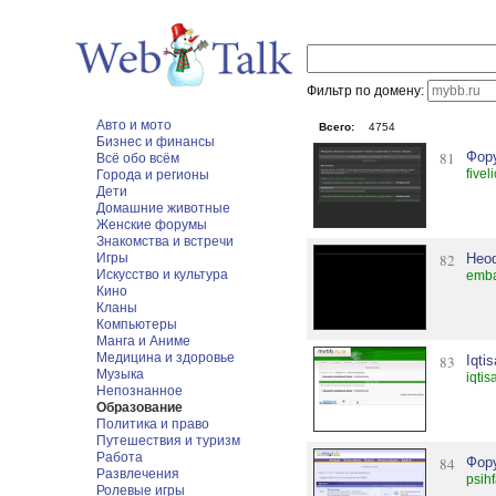
Фильтр по домену:
Авто и мото
Всего:
4754
Бизнес и финансы
81
Фору
Всё обо всём
five
Города и регионы
Дети
Домашние животные
Женские форумы
Знакомства и встречи
Игры
82
Нео
Искусство и культура
emba
Кино
Кланы
Компьютеры
Манга и Аниме
Медицина и здоровье
83
Iqti
Музыка
iqtis
Непознанное
Образование
Политика и право
Путешествия и туризм
Работа
84
Фор
Развлечения
psih
Ролевые игры