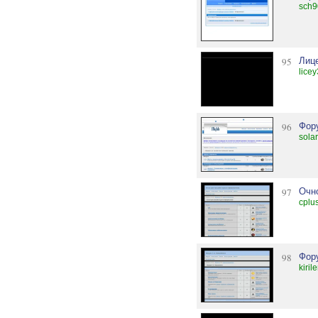
sch9
95
Лиц
lice
96
Фор
solar
97
Очно
cplu
98
Фор
kiri