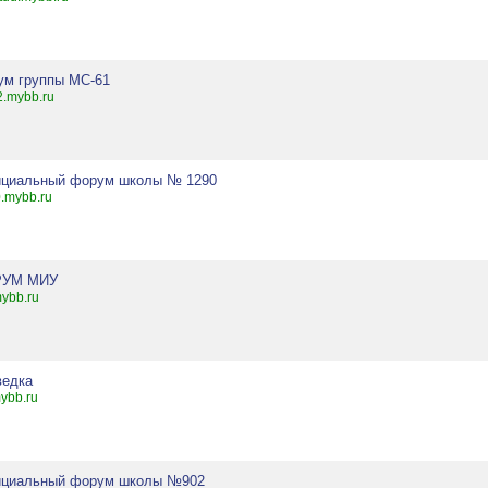
ум группы МС-61
.mybb.ru
циальный форум школы № 1290
.mybb.ru
УМ МИУ
mybb.ru
ведка
mybb.ru
циальный форум школы №902