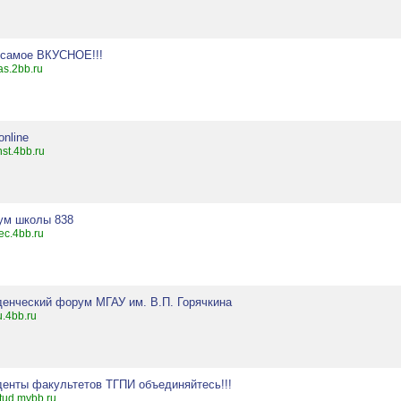
 самое ВКУСНОЕ!!!
as.2bb.ru
-online
nst.4bb.ru
ум школы 838
vec.4bb.ru
денческий форум МГАУ им. В.П. Горячкина
.4bb.ru
денты факультетов ТГПИ объединяйтесь!!!
stud.mybb.ru