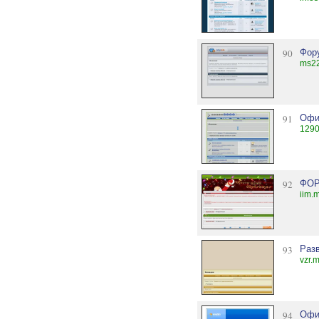
90
Фор
ms22
91
Офи
1290
92
ФОР
iim.
93
Раз
vzr.
94
Офи