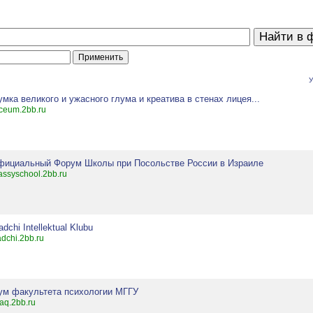
У
мка великого и ужасного глума и креатива в стенах лицея...
liceum.2bb.ru
фициальный Форум Школы при Посольстве России в Израиле
ssyschool.2bb.ru
sadchi Intellektual Klubu
adchi.2bb.ru
ум факультета психологии МГГУ
faq.2bb.ru