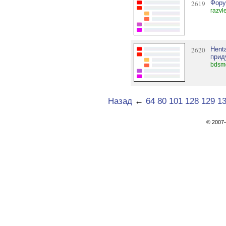
2619
Фору
razvl
2620
Hent
прид
bdsm
Назад
←
64
80
101
128
129
1
© 200