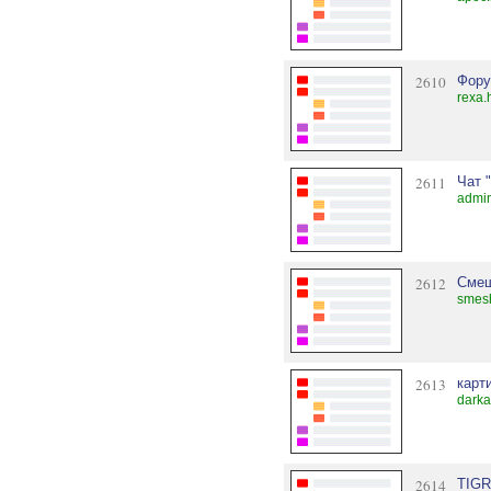
2610
Фору
rexa.
2611
Чат 
admin
2612
Смеш
smesh
2613
карт
darka
2614
TIG