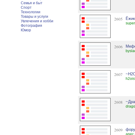
Семья и быт
Спорт
Технологии
Товары и услуги
2605
Ёжик
Увлечения и хобби
super
Фотография
Юмор
2606
Мефо
bysla
2607
~Н2
h2ois
2608
~Дра
drago
2609
фору
apec.