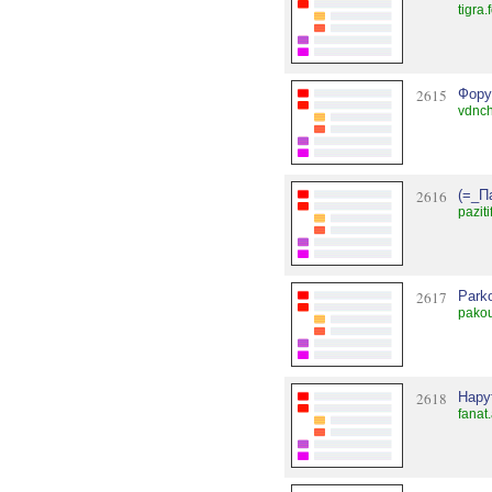
tigra
2615
Фору
vdnch
2616
(=_П
pazit
2617
Park
pako
2618
Нару
fanat