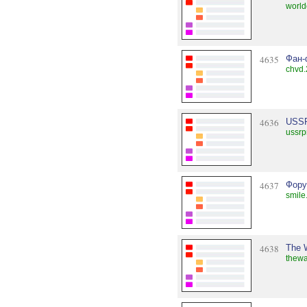
world
4635
Фан-
chvd.
4636
USSR 
ussrp
4637
Фору
smile
4638
The 
thewa