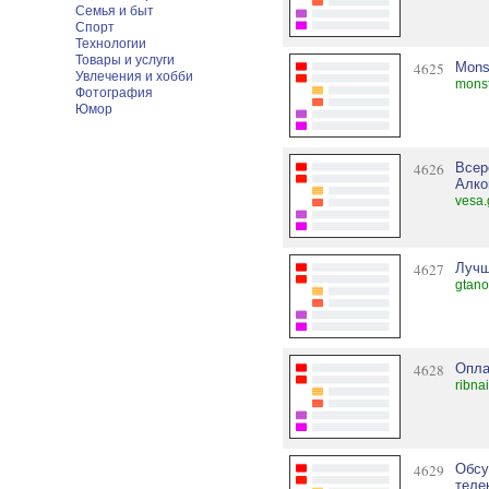
Семья и быт
Спорт
Технологии
Товары и услуги
4625
Mons
Увлечения и хобби
monst
Фотография
Юмор
4626
Всер
Алко
vesa.
4627
Лучш
gtano
4628
Опла
ribnai
4629
Обсу
теле