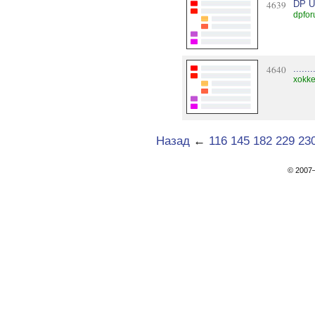
4639
DP U
dpfor
4640
.......
xokke
Назад
←
116
145
182
229
23
© 200