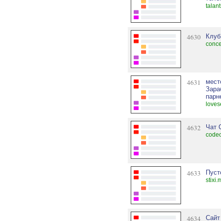
talan
4630
Клуб
conce
4631
мест
Зара
парн
loves
4632
Чат 
codeo
4633
Пусто
stixi
4634
Сайт