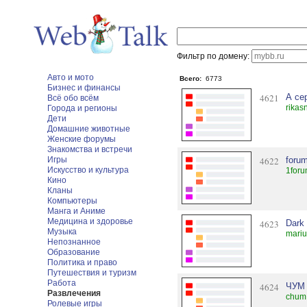
Фильтр по домену:
Авто и мото
Всего:
6773
Бизнес и финансы
4621
А се
Всё обо всём
rikas
Города и регионы
Дети
Домашние животные
Женские форумы
Знакомства и встречи
Игры
4622
foru
Искусство и культура
1foru
Кино
Кланы
Компьютеры
Манга и Аниме
Медицина и здоровье
4623
Dark
Музыка
mariu
Непознанное
Образование
Политика и право
Путешествия и туризм
Работа
4624
ЧУМ
Развлечения
chum.
Ролевые игры