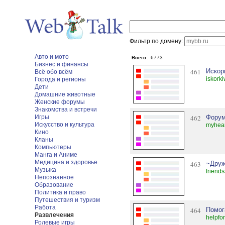
Фильтр по домену:
Авто и мото
Всего:
6773
Бизнес и финансы
461
Искор
Всё обо всём
iskork
Города и регионы
Дети
Домашние животные
Женские форумы
Знакомства и встречи
Игры
462
Форум
Искусство и культура
myhear
Кино
Кланы
Компьютеры
Манга и Аниме
Медицина и здоровье
463
~Друж
Музыка
friends
Непознанное
Образование
Политика и право
Путешествия и туризм
Работа
464
Помог
Развлечения
helpfo
Ролевые игры