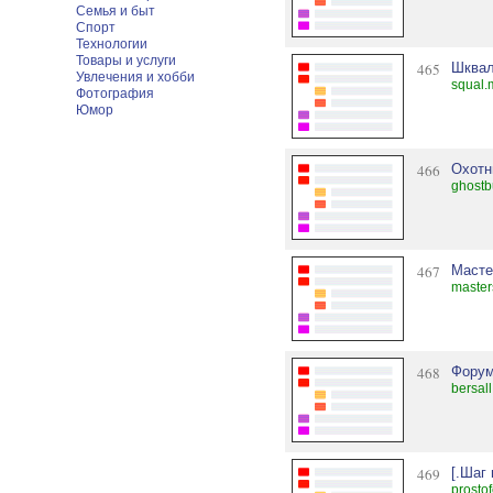
Семья и быт
Спорт
Технологии
Товары и услуги
465
Шквал
Увлечения и хобби
squal.
Фотография
Юмор
466
Охотн
ghostb
467
Масте
master
468
Форум
bersall
469
[.Шаг 
prosto