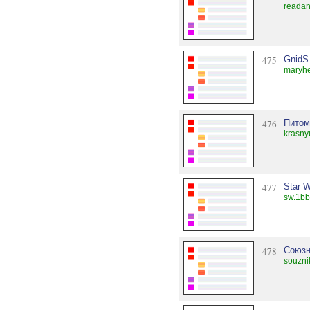
readan
475
GnidS
maryhe
476
Питом
krasny
477
Star 
sw.1bb
478
Союзн
souzni