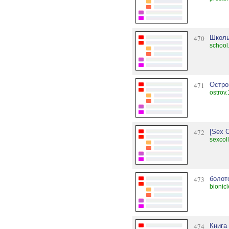
470
Школь
school
471
Остро
ostrov.
472
[Sex C
sexcol
473
болот
bionic
474
Книга