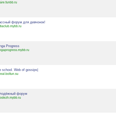
are.funbb.ru
ассный форум для девчонок!
tiaclub.mybb.ru
nga Progress
gaprogress.mybb.ru
fe school. Web of gossips|
real.boltun.su
лодёжный форум
odezh.mybb.ru