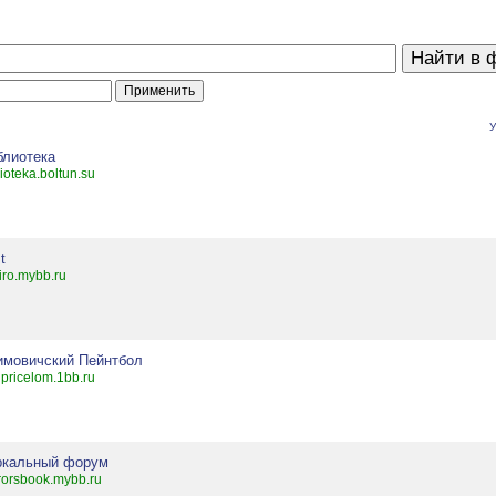
У
блиотека
lioteka.boltun.su
t
tiro.mybb.ru
имовичский Пейнтбол
pricelom.1bb.ru
ркальный форум
rorsbook.mybb.ru