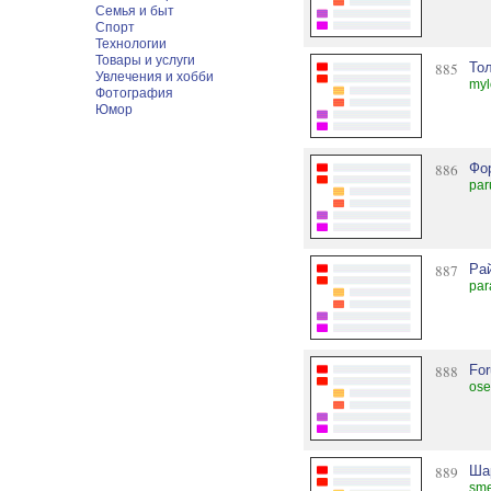
Семья и быт
Спорт
Технологии
Товары и услуги
885
Тол
Увлечения и хобби
myl
Фотография
Юмор
886
Фо
par
887
Ра
par
888
For
ose
889
Ша
sme