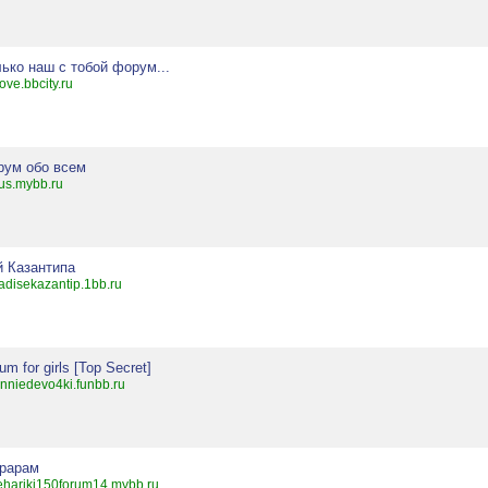
ько наш с тобой форум...
ove.bbcity.ru
рум обо всем
us.mybb.ru
й Казантипа
adisekazantip.1bb.ru
um for girls [Top Secret]
nniedevo4ki.funbb.ru
рарам
hariki150forum14.mybb.ru