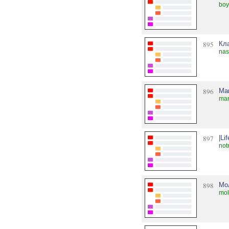
boy
895
Кл
nas
896
Ma
man
897
|Li
not
898
Мо
mol