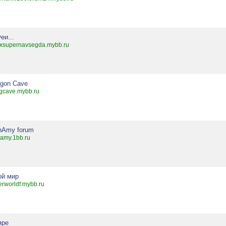
Феи...
xsupernavsegda.mybb.ru
agon Cave
gcave.mybb.ru
nAmy forum
amy.1bb.ru
ой мир
erworldf.mybb.ru
яре