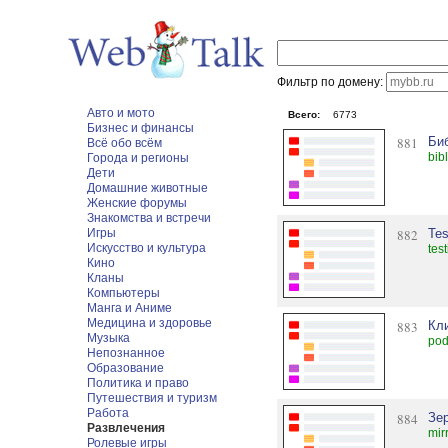
Фильтр по домену:
Авто и мото
Всего:
6773
Бизнес и финансы
881
Би
Всё обо всём
bib
Города и регионы
Дети
Домашние животные
Женские форумы
Знакомства и встречи
Игры
882
Tes
Искусство и культура
tes
Кино
Кланы
Компьютеры
Манга и Аниме
Медицина и здоровье
883
Кл
Музыка
pod
Непознанное
Образование
Политика и право
Путешествия и туризм
Работа
884
Зе
Развлечения
mir
Ролевые игры