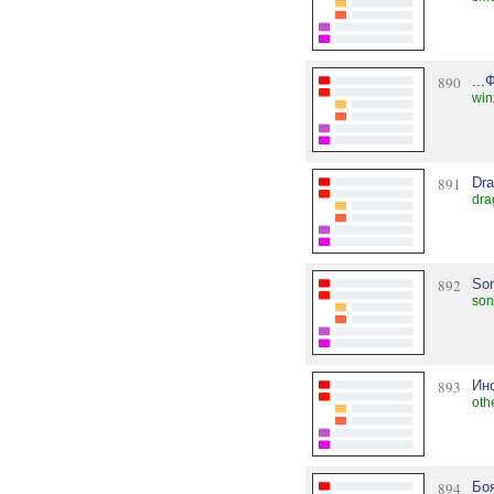
890
...
win
891
Dr
dra
892
So
son
893
Ин
oth
894
Бо