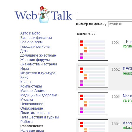
Фильтр по домену:
Авто и мото
Всего:
6772
Бизнес и финансы
1661
† For
Всё обо всём
lforu
Города и регионы
Дети
Домашние животные
Женские форумы
Знакомства и встречи
Игры
1662
REGI
Искусство и культура
regis
Кино
Кланы
Компьютеры
Манга и Аниме
Медицина и здоровье
1663
Narut
Музыка
valer
Непознанное
Образование
Политика и право
Путешествия и туризм
Работа
1664
Aang:
Развлечения
roku.
Ролевые игры