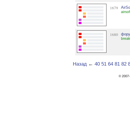
1679
AirSo
airso
1680
фору
break
Назад
←
40
51
64
81
82
© 200