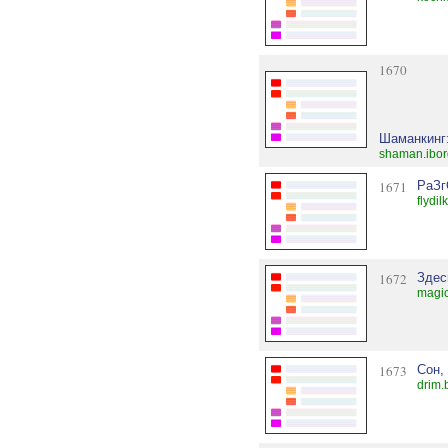
1670
Шаманкинг:
shaman.ibor
1671
РаЗг
flydil
1672
Здес
magi
1673
Cон,
drim.