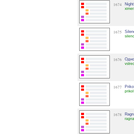
1674
Night
ximer
1675
Silen
silen
1676
Одно
vstre
1677
Prik
priko
1678
Ragn
ragna