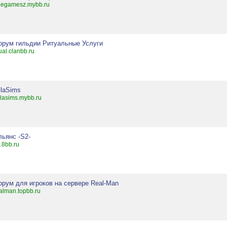
eegamesz.mybb.ru
орум гильдии Ритуальные Услуги
tual.clanbb.ru
ilaSims
lasims.mybb.ru
льянс -S2-
.8bb.ru
орум для игроков на сервере Real-Man
alman.topbb.ru