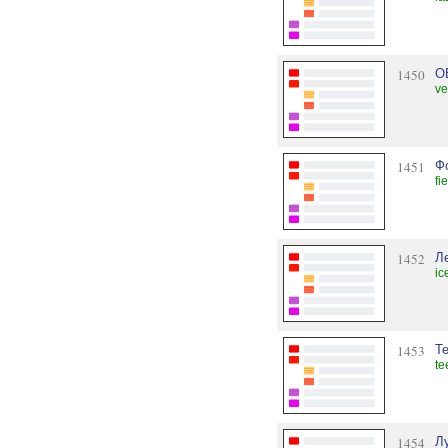
1450
О
ve
1451
Фо
fi
1452
Л
ic
1453
T
te
1454
Л