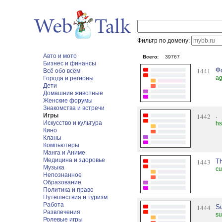
Фильтр по домену:
Авто и мото
Всего:
39767
Бизнес и финансы
1441
Ф
Всё обо всём
ag
Города и регионы
Дети
Домашние животные
Женские форумы
Знакомства и встречи
Игры
1442
.
Искусство и культура
hs
Кино
Кланы
Компьютеры
Манга и Аниме
Медицина и здоровье
1443
Th
Музыка
cu
Непознанное
Образование
Политика и право
Путешествия и туризм
Работа
1444
S
Развлечения
su
Ролевые игры