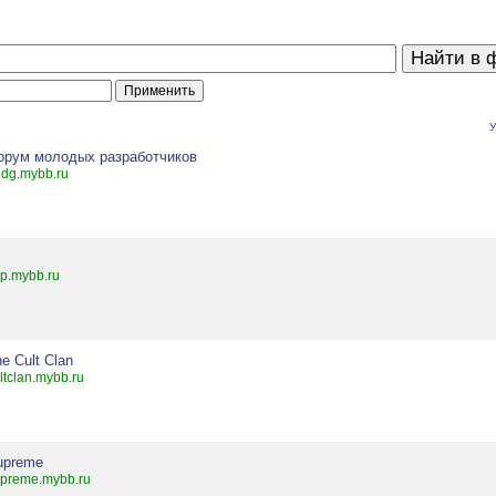
У
орум молодых разработчиков
dg.mybb.ru
p.mybb.ru
e Cult Clan
ltclan.mybb.ru
upreme
preme.mybb.ru