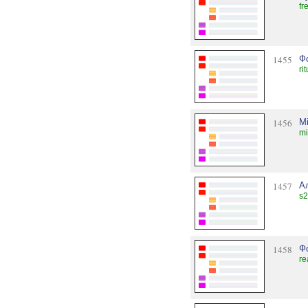
fr
1455
Ф
ri
1456
M
mi
1457
А
s2
1458
Ф
re