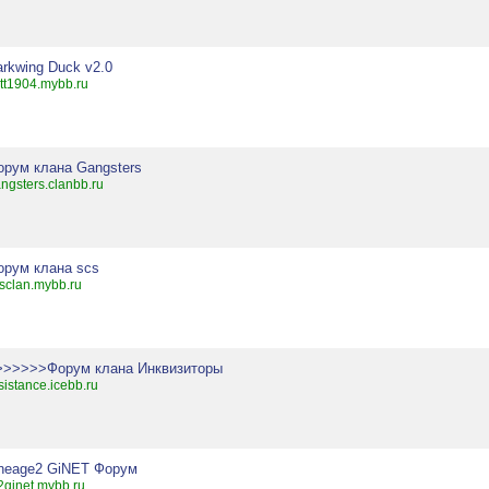
arkwing Duck v2.0
tt1904.mybb.ru
орум клана Gangsters
ngsters.clanbb.ru
орум клана scs
sclan.mybb.ru
>>>>>>Форум клана Инквизиторы
sistance.icebb.ru
ineage2 GiNET Форум
2ginet.mybb.ru