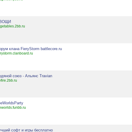
ВОЩИ
getables.2bb.ru
рум клана FieryStorm battlecore.ru
erystorm.clanboard.ru
едяной союз - Альянс Travian
efire.2bb.ru
eeWorldsParty
eworlds.funbb.ru
учший софт и игры бесплатно