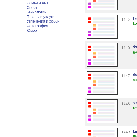
Семья и быт
Спорт
Технологии
Товары и услуги
1445
D
Увлечения и хобби
ko
Фотография
Юмор
1446
Ф
ga
1447
Ф
sc
1448
>
re
1449
L
la