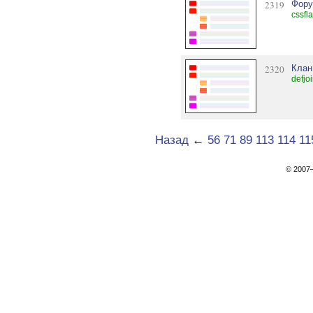
2319
Фору
cssfl
2320
Клан
defjo
Назад
←
56
71
89
113
114
11
© 200