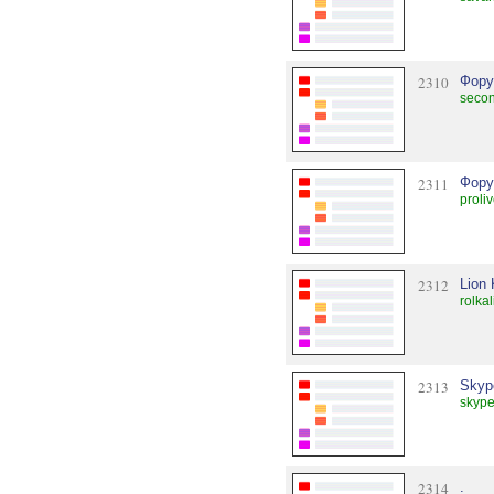
2310
Фору
secon
2311
Фору
proli
2312
Lion
rolka
2313
Skyp
skyp
2314
.