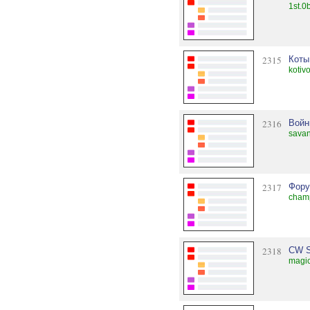
1st.0
2315
Коты
kotiv
2316
Войн
savan
2317
Фору
champ
2318
CW 
magic