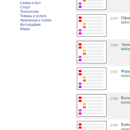
Семья и быт
Спорт
Технологии
Товары и услуги
2305
Офиц
Увлечения и хобби
skvot
Фотография
Юмор
2306
`lions
kilkl
2307
Фору
amara
2308
Волк
wolve
2309
Войн
savan