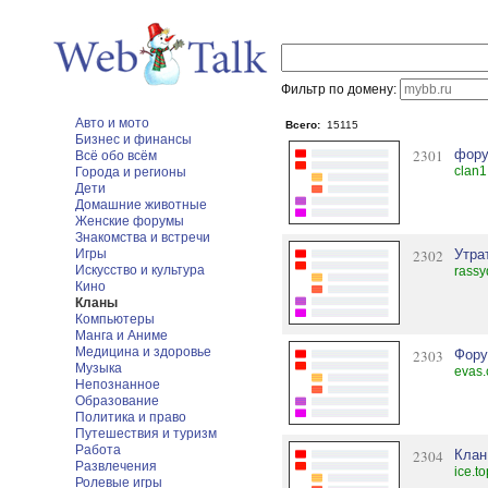
Фильтр по домену:
Авто и мото
Всего:
15115
Бизнес и финансы
2301
фору
Всё обо всём
clan1
Города и регионы
Дети
Домашние животные
Женские форумы
Знакомства и встречи
Игры
2302
Утра
Искусство и культура
rassy
Кино
Кланы
Компьютеры
Манга и Аниме
Медицина и здоровье
2303
Фору
Музыка
evas.
Непознанное
Образование
Политика и право
Путешествия и туризм
Работа
2304
Клан
Развлечения
ice.t
Ролевые игры