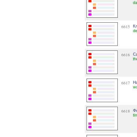
da
6615
Кл
de
6616
C
th
6617
Н
wo
6618
Ф
ti