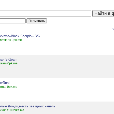
У
rvette«Black Scorpio»•BS•
rvettebs.0pk.me
лан SKteam
team.0pk.me
terRnaL
ernal.0pk.me
елые Дожди,месть звездных капель
itains19.rolka.me