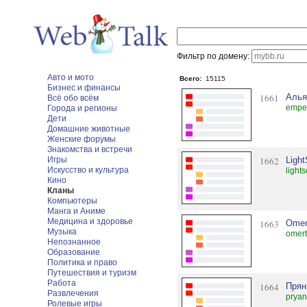
Фильтр по домену:
Авто и мото
Всего:
15115
Бизнес и финансы
1661
Алья
Всё обо всём
emper
Города и регионы
Дети
Домашние животные
Женские форумы
Знакомства и встречи
Игры
1662
Light
Искусство и культура
light
Кино
Кланы
Компьютеры
Манга и Аниме
Медицина и здоровье
1663
Omer
Музыка
omert
Непознанное
Образование
Политика и право
Путешествия и туризм
Работа
1664
Прян
Развлечения
pryani
Ролевые игры