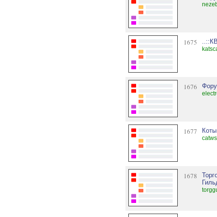
neze
1675
..::К
katsc
1676
Фору
elect
1677
Коты
catw
1678
Торг
Гиль
torgg