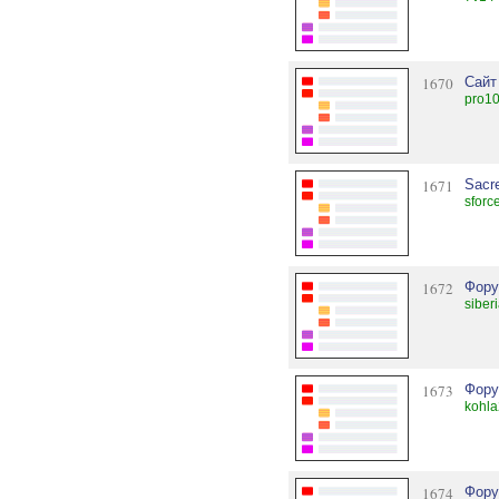
1670
Сайт
pro10
1671
Sacr
sforc
1672
Фору
siber
1673
Фору
kohla
1674
Фору