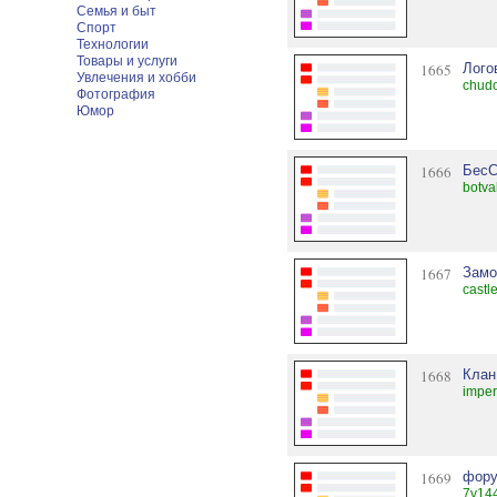
Семья и быт
Спорт
Технологии
Товары и услуги
1665
Лого
Увлечения и хобби
chudo
Фотография
Юмор
1666
БесС
botva
1667
Замо
castl
1668
Клан 
imper
1669
фору
7v14