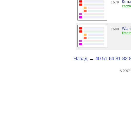
1679
Коты
catsw
1680
Warri
timet
Назад
←
40
51
64
81
82
© 200