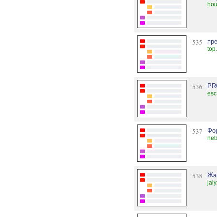
hou
535
пр
top
536
PR
esc
537
Фо
net
538
Жа
jal