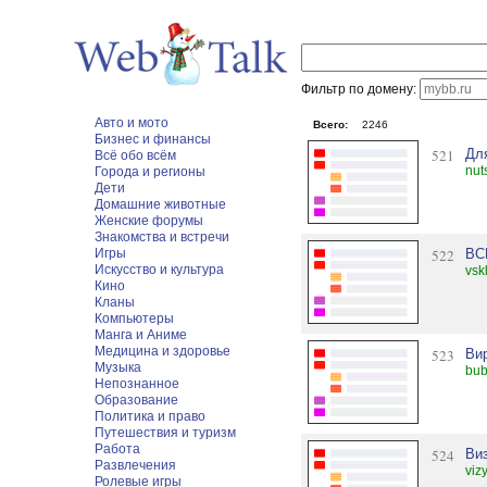
Фильтр по домену:
Авто и мото
Всего:
2246
Бизнес и финансы
521
Дл
Всё обо всём
nut
Города и регионы
Дети
Домашние животные
Женские форумы
Знакомства и встречи
Игры
522
ВС
Искусство и культура
vsk
Кино
Кланы
Компьютеры
Манга и Аниме
Медицина и здоровье
523
Ви
Музыка
bub
Непознанное
Образование
Политика и право
Путешествия и туризм
Работа
524
Ви
Развлечения
viz
Ролевые игры