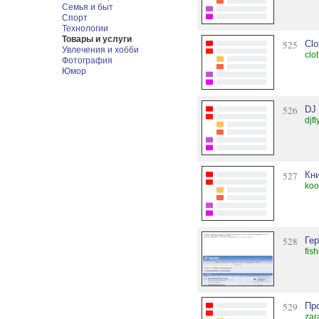
Семья и быт
Спорт
Технологии
Товары и услуги
525
Clo
Увлечения и хобби
clo
Фотография
Юмор
526
DJ
djfl
527
Кн
koo
528
Ге
fis
529
Пр
zar