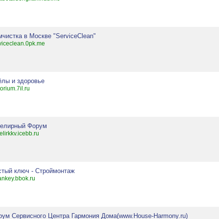
чистка в Москве "ServiceClean"
viceclean.0pk.me
ёлы и здоровье
torium.7il.ru
елирный Форум
elirkkv.icebb.ru
стый ключ - Строймонтаж
ankey.bbok.ru
рум Сервисного Центра Гармония Дома(www.House-Harmony.ru)