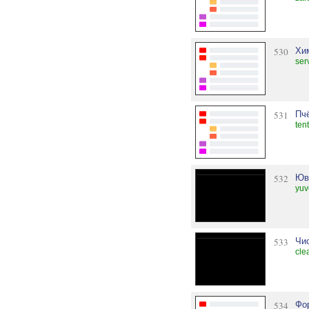
530
Хим
ser
531
Пч
ten
532
Юв
yuv
533
Чи
cle
534
Фо