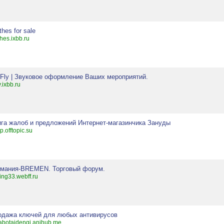
thes for sale
thes.ixbb.ru
 Fly | Звуковое оформление Ваших мероприятий.
y.ixbb.ru
ига жалоб и предложений Интернет-магазинчика Зануды
p.offtopic.su
рмания-BREMEN. Торговый форум.
hing33.webff.ru
одажа ключей для любых антивирусов
abotaidengi.anihub.me