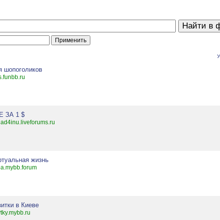
У
я шопоголиков
s.funbb.ru
Е ЗА 1 $
lad4inu.liveforums.ru
ртуальная жизнь
a.mybb.forum
зитки в Киеве
ytky.mybb.ru