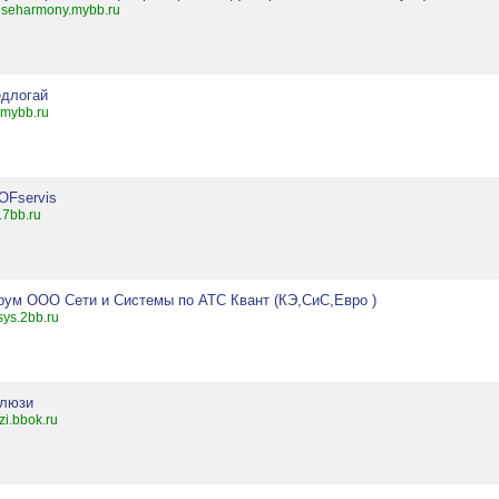
seharmony.mybb.ru
едлогай
.mybb.ru
OFservis
.7bb.ru
рум ООО Сети и Системы по АТС Квант (КЭ,СиС,Евро )
sys.2bb.ru
люзи
yzi.bbok.ru