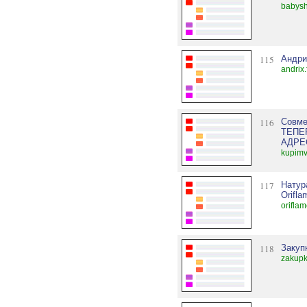
babysh
115
Андри
andrix
116
Совме
ТЕПЕ
АДРЕС
kupimv
117
Натур
Orifla
orifla
118
Закуп
zakupk