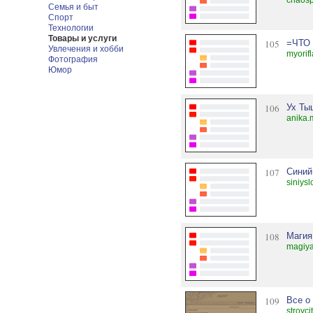
chaosp
Семья и быт
Спорт
Технологии
Товары и услуги
105
=ЧТО
Увлечения и хобби
myorif
Фотография
Юмор
106
Ух Ты
anika.
107
Синий
siniysl
108
Магия
magiya
109
Все о
stroyci