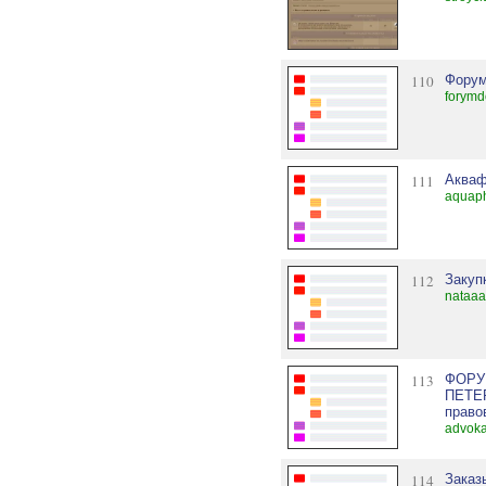
110
Форум
forymdo
111
Акваф
aquaph
112
Закуп
nataaa
113
ФОРУ
ПЕТЕР
право
advoka
114
Заказ