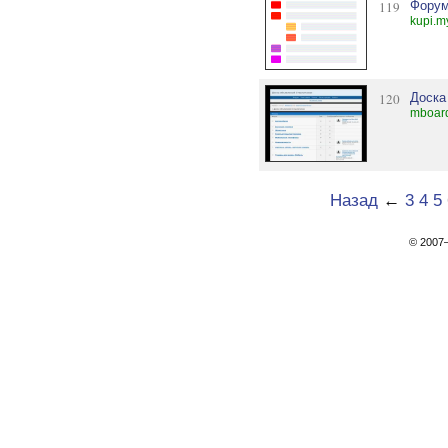
119
Форум
kupi.m
120
Доска
mboard
Назад
←
3
4
5
© 200