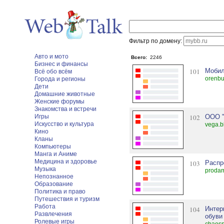
Фильтр по домену:
Авто и мото
Всего:
2246
Бизнес и финансы
101
Мобил
Всё обо всём
orenbu
Города и регионы
Дети
Домашние животные
Женские форумы
Знакомства и встречи
Игры
102
ООО "
Искусство и культура
vega.bb
Кино
Кланы
Компьютеры
Манга и Аниме
Медицина и здоровье
103
Распр
Музыка
proda
Непознанное
Образование
Политика и право
Путешествия и туризм
Работа
104
Интер
Развлечения
обуви
Ролевые игры