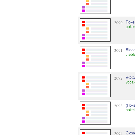
2090
Поке
poke
2091
Blea
thebl
2092
VOCA
vocal
2093
(Пок
pokel
2094
Сюже