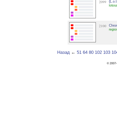
2099
{L.o.
lotos
2100
Chro
regio
Назад
←
51
64
80
102
103
10
© 200