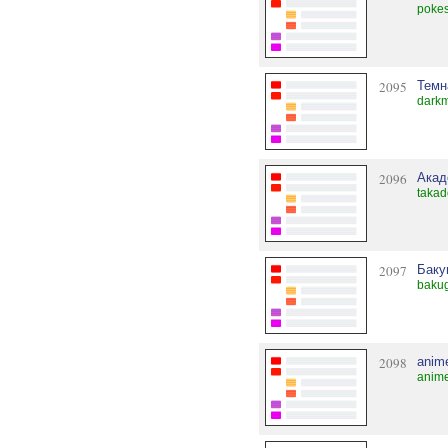
pokes
2095
Темн
dark
2096
Акад
takad
2097
Баку
baku
2098
anime
anime