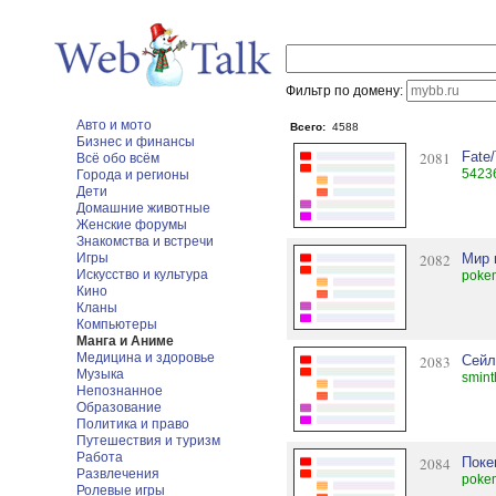
Фильтр по домену:
Авто и мото
Всего:
4588
Бизнес и финансы
2081
Fate
Всё обо всём
5423
Города и регионы
Дети
Домашние животные
Женские форумы
Знакомства и встречи
Игры
2082
Мир 
Искусство и культура
pokem
Кино
Кланы
Компьютеры
Манга и Аниме
Медицина и здоровье
2083
Сейл
Музыка
smint
Непознанное
Образование
Политика и право
Путешествия и туризм
Работа
2084
Поке
Развлечения
pokem
Ролевые игры