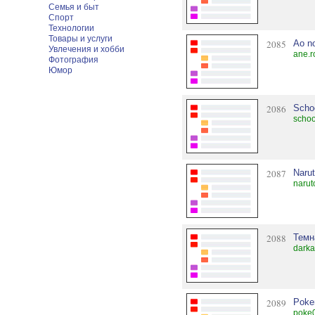
Семья и быт
Спорт
Технологии
Товары и услуги
2085
Ao no
Увлечения и хобби
ane.r
Фотография
Юмор
2086
Scho
schoo
2087
Narut
narut
2088
Темн
darka
2089
Poke
poke0