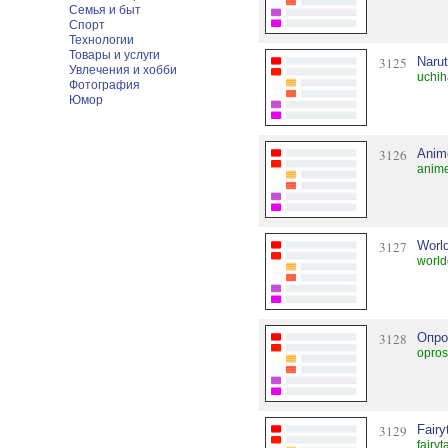
Семья и быт
Спорт
Технологии
Товары и услуги
3125
Narut
Увлечения и хобби
uchih
Фотография
Юмор
3126
Anim
anime
3127
Worl
world
3128
Опро
opros
3129
Fair
fairy