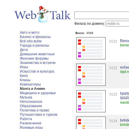
Фильтр по домену:
Авто и мото
Всего:
4588
Бизнес и финансы
3121
Berse
Всё обо всём
berse
Города и регионы
Дети
Домашние животные
Женские форумы
Знакомства и встречи
Игры
3122
esfa
Искусство и культура
dgd.r
Кино
Кланы
Компьютеры
Манга и Аниме
Медицина и здоровье
3123
NAR
Музыка
WAR
Непознанное
narut
Образование
Политика и право
Путешествия и туризм
Работа
3124
bnhd
Развлечения
bnhde
Ролевые игры