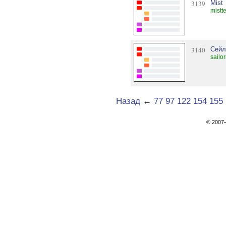
3139
Mist
mistt
3140
Сейл
sailo
Назад
←
77
97
122
154
155
© 200