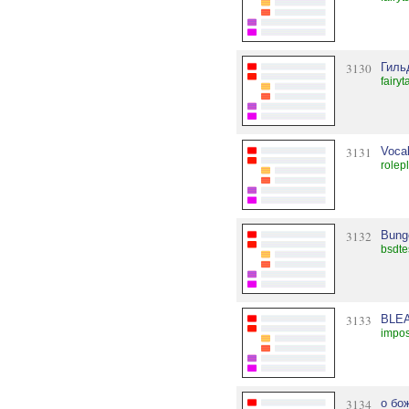
3130
Гиль
fairy
3131
Vocal
rolep
3132
Bung
bsdte
3133
BLE
impos
3134
о бож