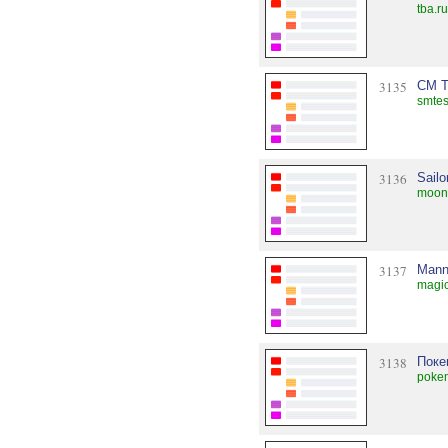
tba.r
3135
СМ Т
smtes
3136
Sail
moon
3137
Man
magic
3138
Поке
pokem