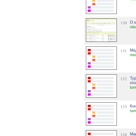
130
О 
vit
131
Ме
med
132
Ту
пл
tur
133
Ко
sun
134
Ма