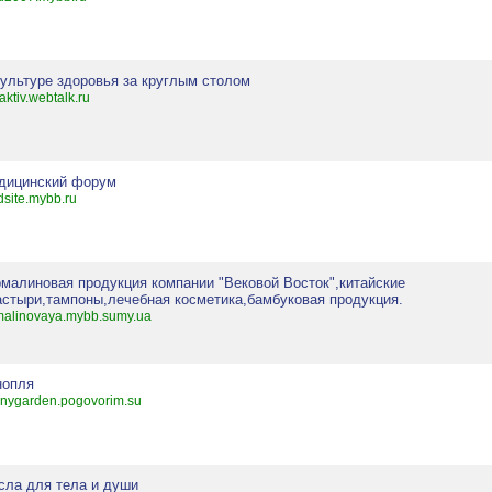
культуре здоровья за круглым столом
aaktiv.webtalk.ru
дицинский форум
site.mybb.ru
рмалиновая продукция компании "Вековой Восток",китайские
астыри,тампоны,лечебная косметика,бамбуковая продукция.
malinovaya.mybb.sumy.ua
нопля
nygarden.pogovorim.su
сла для тела и души