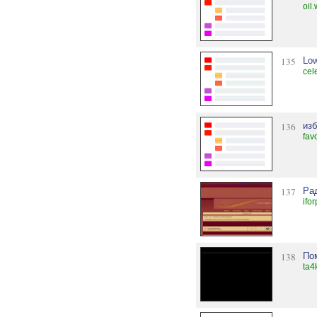
oil
135
Low
cel
136
из
fav
137
Ра
ifo
138
По
ta4