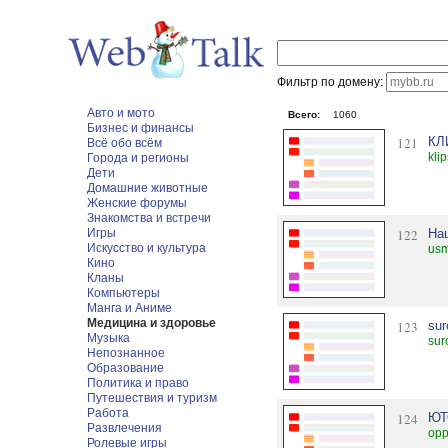
Фильтр по домену:
Авто и мото
Всего:
1060
Бизнес и финансы
121
КЛ
Всё обо всём
kli
Города и регионы
Дети
Домашние животные
Женские форумы
Знакомства и встречи
Игры
122
На
Искусство и культура
usm
Кино
Кланы
Компьютеры
Манга и Аниме
Медицина и здоровье
123
su
Музыка
sur
Непознанное
Образование
Политика и право
Путешествия и туризм
Работа
124
ЮТ
Развлечения
opp
Ролевые игры