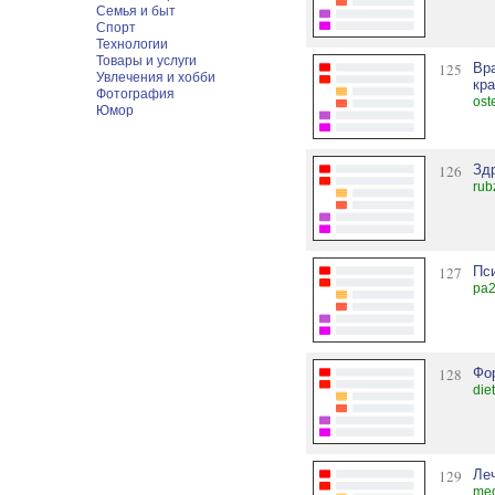
Семья и быт
Спорт
Технологии
Товары и услуги
125
Вр
Увлечения и хобби
кра
Фотография
ost
Юмор
126
Зд
rub
127
Пс
pa2
128
Фо
die
129
Ле
me