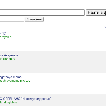
У
ИПС
ps.mybb.ru
ша Академия
a.clanbb.ru
rogatnaya-mama
ogatnayamama.mybb.ru
О ОППЛ, АНО "Институт здоровья"
lural.mybb.ru