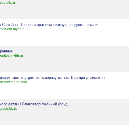
.webtalk.ru
 Carb Zone-Теория и практика низкоуглеводного питания
estialom.mybb.ru
бранные
ourites.mybb.ru
диация может угрожать каждому из нас. Все про дозиметры
rprotect.forum.cool
могу детям ! Благотворительный фонд
ki.clanbb.ru