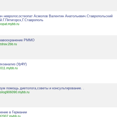
ач невролог,остеопат Асмолов Валентин Анатольевич.Ставропольский
й.Г.Пятигорск,Г.Ставрополь
eopat.mybb.ru
равоохранение РММО
zdrav.2bb.ru
ихоанализ (УрФУ)
011.mybb.ru
рум помощь диетолога,советы и консультирование. .
tolog906090.mybb.ru
чение в Германии
d2007.mybb.ru