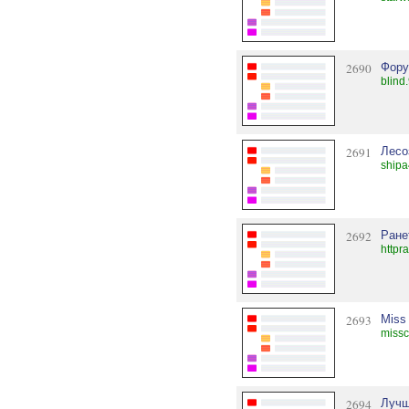
2690
Фору
blind
2691
Лесо
shipa
2692
Ране
httpr
2693
Miss
missc
2694
Лучш