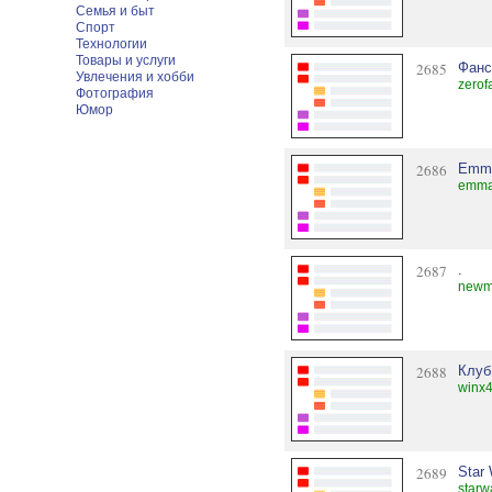
Семья и быт
Спорт
Технологии
Товары и услуги
2685
Фанс
Увлечения и хобби
zerof
Фотография
Юмор
2686
Emma
emmat
2687
.
newm
2688
Клуб
winx
2689
Star
starw