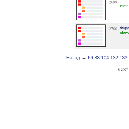
2699
.
catne
2700
Фору
glory
Назад
←
66
83
104
132
133
© 200