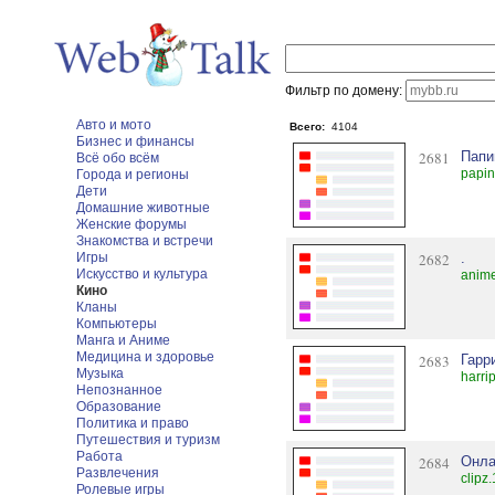
Фильтр по домену:
Авто и мото
Всего:
4104
Бизнес и финансы
2681
Папи
Всё обо всём
papin
Города и регионы
Дети
Домашние животные
Женские форумы
Знакомства и встречи
Игры
2682
.
Искусство и культура
anim
Кино
Кланы
Компьютеры
Манга и Аниме
Медицина и здоровье
2683
Гарр
Музыка
harrip
Непознанное
Образование
Политика и право
Путешествия и туризм
Работа
2684
Онла
Развлечения
clipz
Ролевые игры