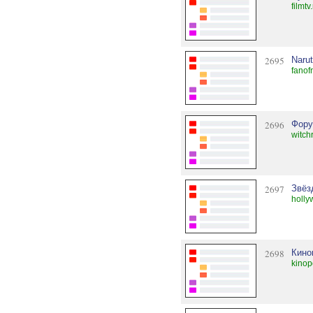
filmt
2695
Naru
fanof
2696
Фору
witch
2697
Звёз
holly
2698
Кино
kinop