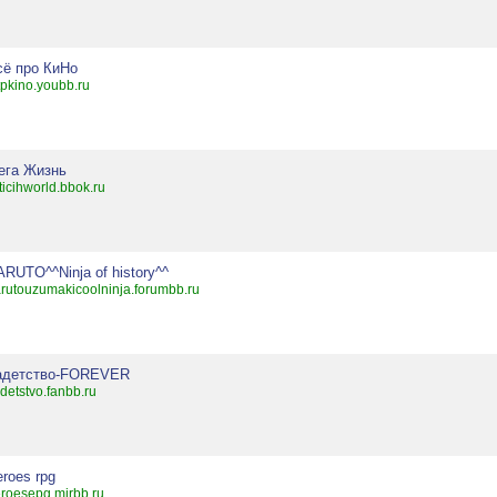
сё про КиНо
tpkino.youbb.ru
ега Жизнь
ticihworld.bbok.ru
RUTO^^Ninja of history^^
rutouzumakicoolninja.forumbb.ru
адетство-FOREVER
detstvo.fanbb.ru
roes rpg
roesepg.mirbb.ru