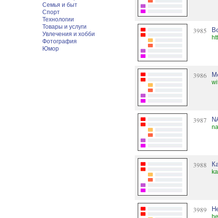
Семья и быт
Спорт
Технологии
Товары и услуги
3985
В
Увлечения и хобби
ht
Фотография
Юмор
3986
М
wi
3987
NA
na
3988
К
ka
3989
He
he