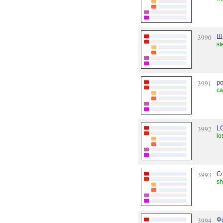
3990
Ш
st
3991
р
ca
3992
L
lo
3993
С
sh
3994
Ф