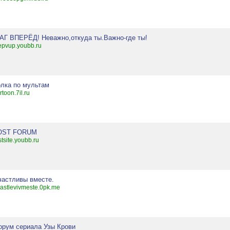
АГ ВПЕРЁД! Неважно,откуда ты.Важно-где ты!
epvup.youbb.ru
олка по мультам
rtoon.7il.ru
OST FORUM
stsite.youbb.ru
частливы вместе.
astlevivmeste.0pk.me
орум сериала Узы Крови