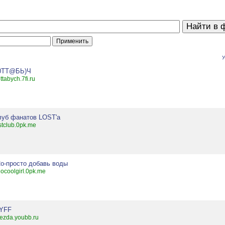
У
{0ТТ@БЬ)Ч
ttabych.7fi.ru
луб фанатов LOST'а
stclub.0pk.me
2o-просто добавь воды
ocoolgirl.0pk.me
YFF
ezda.youbb.ru