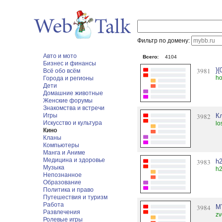
Фильтр по домену:
Авто и мото
Всего:
4104
Бизнес и финансы
3981
}
Всё обо всём
ho
Города и регионы
Дети
Домашние животные
Женские форумы
Знакомства и встречи
Игры
3982
К
Искусство и культура
lo
Кино
Кланы
Компьютеры
Манга и Аниме
Медицина и здоровье
3983
h
Музыка
h2
Непознанное
Образование
Политика и право
Путешествия и туризм
Работа
3984
M
Развлечения
zv
Ролевые игры