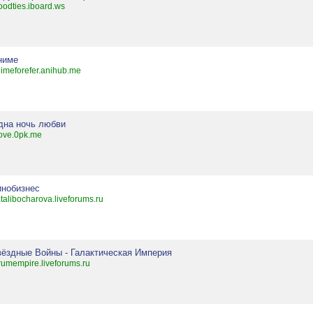
oodties.iboard.ws
ниме
imeforefer.anihub.me
дна ночь любви
ove.0pk.me
инобизнес
talibocharova.liveforums.ru
вёздные Войны - Галактическая Империя
rumempire.liveforums.ru