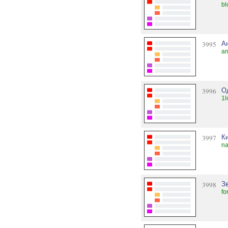
bl
3995
А
an
3996
О
1l
3997
К
na
3998
З
fo