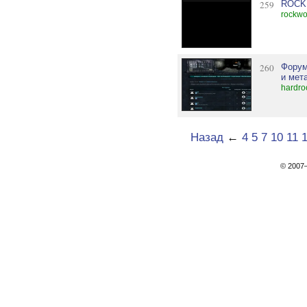
259
ROCK 
rockwo
260
Форум
и мет
hardro
Назад
←
4
5
7
10
11
© 200