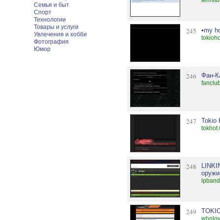
termitb
Семья и быт
Спорт
Технологии
Товары и услуги
245
•my h
Увлечения и хобби
tokioho
Фотография
Юмор
246
Фан-К
fanclu
247
Tokio 
tokhot
248
LINKI
оружи
lpband
249
TOKI
wholov