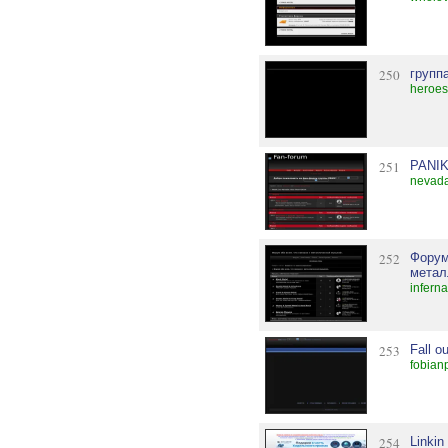
250
групп
heroes
251
PANIK
nevada
252
Форум
метал
infern
253
Fall o
fobian
254
Linki