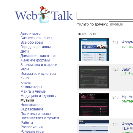
Фильтр по домену:
Авто и мото
Всего:
7216
Бизнес и финансы
241
Форум
Всё обо всём
sunris
Города и регионы
Дети
Домашние животные
Женские форумы
Знакомства и встречи
Игры
242
Jafa*
Искусство и культура
jafa.6b
Кино
Кланы
Компьютеры
Манга и Аниме
Медицина и здоровье
243
Hip-H
Музыка
pavrap.
Непознанное
Образование
Политика и право
Путешествия и туризм
Работа
244
Форум
Развлечения
ТЕРМ
Ролевые игры