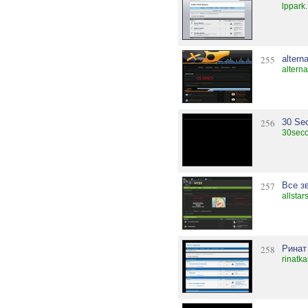
lppark
255
altern
alterna
256
30 Se
30seco
257
Все з
allstar
258
Ринат
rinatk