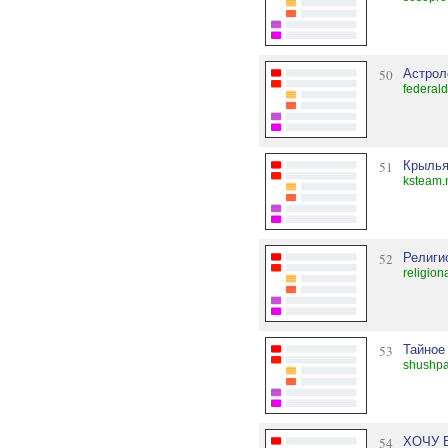
50
Астрол
federal
51
Крылья
ksteam.
52
Религио
religion
53
Тайное
shushpa
54
ХОЧУ 