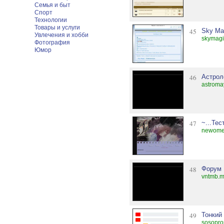
Семья и быт
Спорт
Технологии
Товары и услуги
45
Sky Ma
Увлечения и хобби
skymagi
Фотография
Юмор
46
Астрол
astroma
47
~...Те
newome
48
Форум 
vntmb.m
49
Тонкий
sosopro