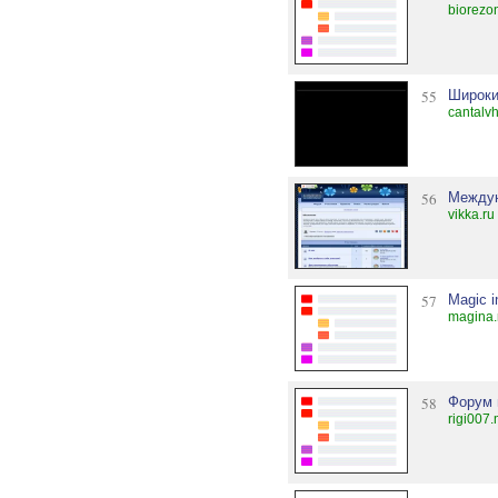
biorezo
55
Широки
cantalv
56
Междун
vikka.ru
57
Magic in
magina.
58
Форум 
rigi007