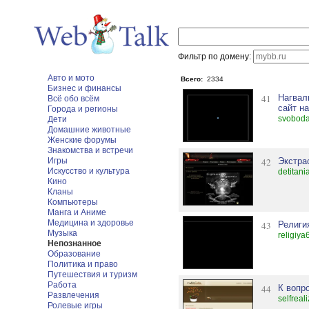
Фильтр по домену:
Авто и мото
Всего:
2334
Бизнес и финансы
41
Нагвал
Всё обо всём
сайт н
Города и регионы
svoboda
Дети
Домашние животные
Женские форумы
Знакомства и встречи
Игры
42
Экстра
Искусство и культура
detitan
Кино
Кланы
Компьютеры
Манга и Аниме
Медицина и здоровье
43
Религи
Музыка
religiy
Непознанное
Образование
Политика и право
Путешествия и туризм
Работа
44
К вопр
Развлечения
selfreal
Ролевые игры