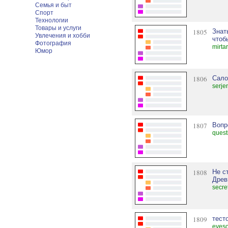
Семья и быт
Спорт
Технологии
Товары и услуги
1805
Знат
Увлечения и хобби
чтоб
Фотография
mirta
Юмор
1806
Сало
serj
1807
Вопр
quest
1808
Не с
Древ
secre
1809
тест
eyeso