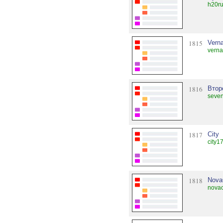
h20ru
1815
Vern
vern
1816
Втор
seven
1817
City
city1
1818
Nova
novac