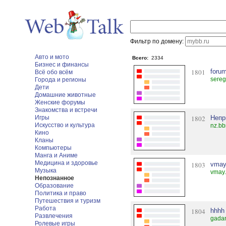
Фильтр по домену:
Авто и мото
Всего:
2334
Бизнес и финансы
1801
forum
Всё обо всём
sereg
Города и регионы
Дети
Домашние животные
Женские форумы
Знакомства и встречи
Игры
1802
Непр
Искусство и культура
nz.bb
Кино
Кланы
Компьютеры
Манга и Аниме
Медицина и здоровье
1803
vma
Музыка
vmay.
Непознанное
Образование
Политика и право
Путешествия и туризм
Работа
1804
hhhh
Развлечения
gada
Ролевые игры