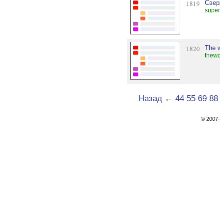
1819
Свер
super
1820
The w
thewo
Назад
←
44
55
69
88
© 200