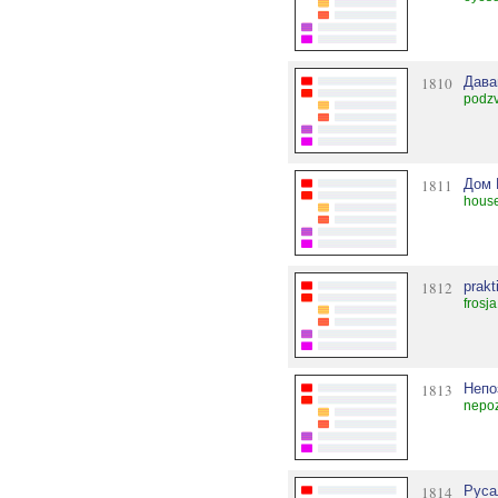
1810
Дава
podzv
1811
Дом 
house
1812
prakt
frosj
1813
Непо
nepo
1814
Руса