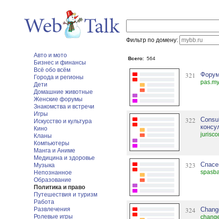
Фильтр по домену:
Авто и мото
Всего:
564
Бизнес и финансы
Всё обо всём
321
Фору
Города и регионы
pas.my
Дети
Домашние животные
Женские форумы
Знакомства и встречи
Игры
322
Consul
Искусство и культура
консу
Кино
jurisc
Кланы
Компьютеры
Манга и Аниме
Медицина и здоровье
323
Спасе
Музыка
spasba
Непознанное
Образование
Политика и право
Путешествия и туризм
Работа
Развлечения
324
Chang
Ролевые игры
change