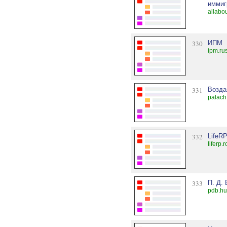
иммиг
allabo
330
ИПМ
ipm.ru
331
Возда
palach
332
LifeR
liferp.
333
П. Д.
pdb.hut