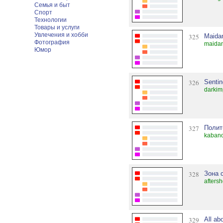
Семья и быт
Спорт
Технологии
Товары и услуги
Увлечения и хобби
325
Maida
Фотография
maidan
Юмор
326
Sentin
darkim
327
Полит
kabano
328
Зона 
afters
329
All ab