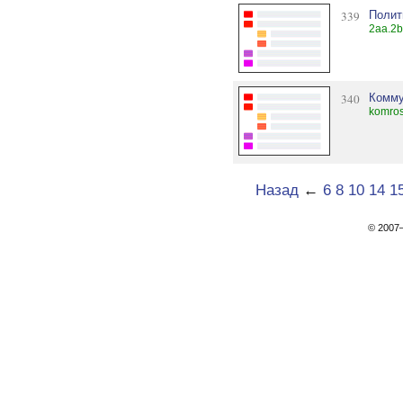
339
Полит
2aa.2b
340
Комму
komros
Назад
←
6
8
10
14
1
© 200