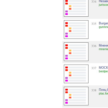
334
Незав
jurisco
335
Burgar
gunnne
336
Мнен
mnenie
337
МОСК
bestpe
338
Пляц 
plac.f