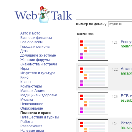
Фильтр по домену:
Авто и мото
Всего:
564
Бизнес и финансы
421
Респу
Всё обо всём
noulvii
Города и регионы
Дети
Домашние животные
Женские форумы
Знакомства и встречи
Игры
422
Анкап
Искусство и культура
ancaph
Кино
Кланы
Компьютеры
Манга и Аниме
Медицина и здоровье
423
ЕСВ с
Музыка
esvsub
Непознанное
Образование
Политика и право
Путешествия и туризм
Работа
424
Истор
Развлечения
his.for
Ролевые игры