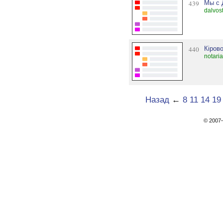
439
Мы с 
dalvos
440
Кіров
notaria
Назад
←
8
11
14
19
© 200