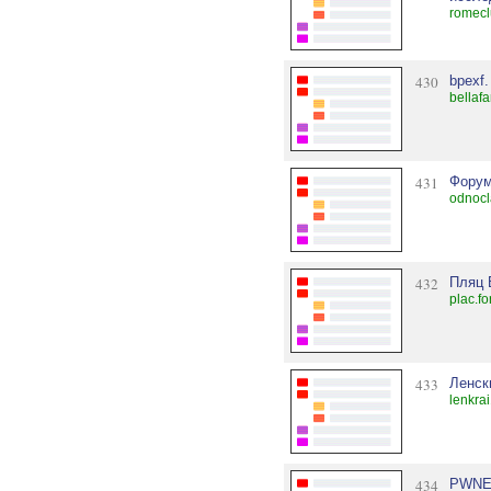
romecl
430
bpexf.
bellaf
431
Форум
odnocl
432
Пляц 
plac.f
433
Ленск
lenkra
434
PWNE