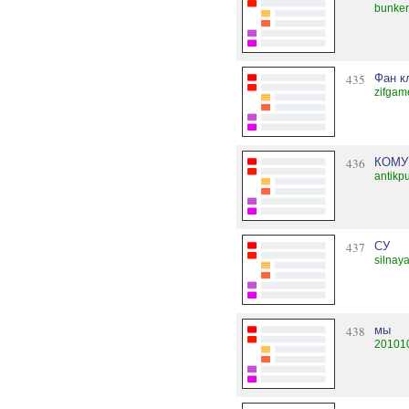
bunker
435
Фан к
zifgam
436
КОМУ
antikp
437
СУ
silnay
438
мы
20101