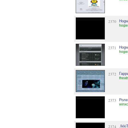
2370
Hogwa
hogwa
2371
Hogw
hogwa
2372
Гарр
theat
2373
Роле
winxc
2374
.Ikk