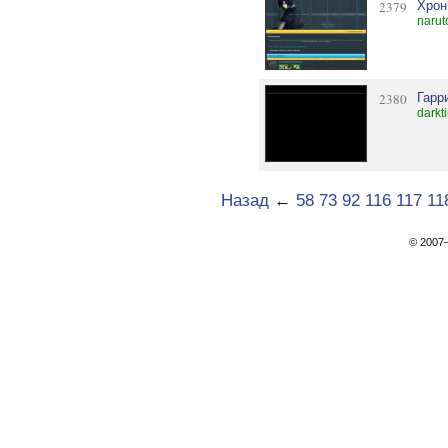
2379
Хрон
narut
2380
Гарр
darkt
Назад
←
58
73
92
116
117
11
© 200