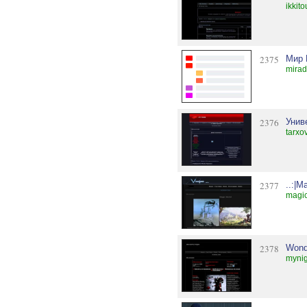
ikkit
2375
Мир 
mirad
2376
Унив
tarxo
2377
..:|M
magic
2378
Wonde
mynig