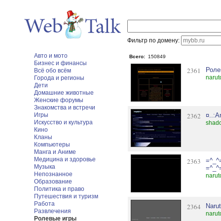
Фильтр по домену:
Авто и мото
Всего:
150849
Бизнес и финансы
2361
Роле
Всё обо всём
narut
Города и регионы
Дети
Домашние животные
Женские форумы
Знакомства и встречи
Игры
2362
¤..:A
Искусство и культура
shado
Кино
Кланы
Компьютеры
Манга и Аниме
Медицина и здоровье
2363
=^_^
Музыка
=^_^
Непознанное
narut
Образование
Политика и право
Путешествия и туризм
Работа
2364
Naru
Развлечения
narut
Ролевые игры