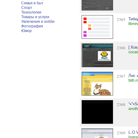
Семья и быт
Спорт
Технологии
Товары и услуги
2365
Тиби
Увлечения и хобби
tibne
Фотография
Юмор
2366
[.Ко
cocai
2367
Лис 
fath.r
2368
°•°•S
anoth
2369
L.O.
loves