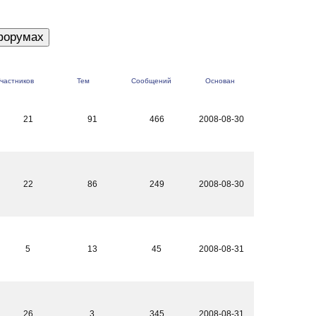
частников
Тем
Сообщений
Основан
21
91
466
2008-08-30
22
86
249
2008-08-30
5
13
45
2008-08-31
26
3
345
2008-08-31