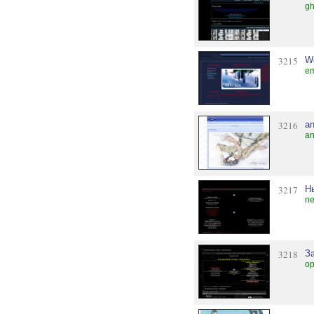
gh
3215
W
em
3216
an
an
3217
Н
ne
3218
З
op