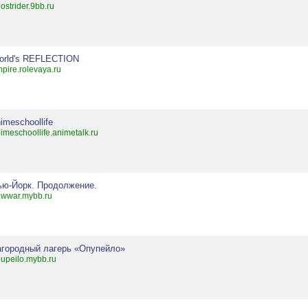
ostrider.9bb.ru
orld's REFLECTION
pire.rolevaya.ru
imeschoollife
imeschoollife.animetalk.ru
ью-Йорк. Продолжение.
wwar.mybb.ru
агородный лагерь «Опупейло»
upeilo.mybb.ru