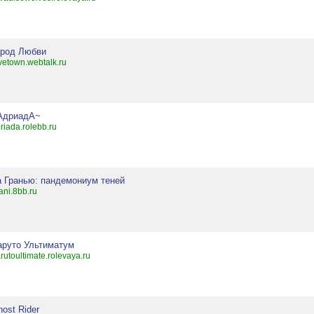
ород Любви
vetown.webtalk.ru
АдриадА~
riada.rolebb.ru
а Гранью: пандемониум теней
ani.8bb.ru
аруто Ультиматум
rutoultimate.rolevaya.ru
ost Rider