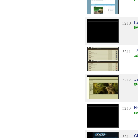
3210
Г
lo
3211
~
ad
3212
З
gr
3213
Н
na
3214
Gh