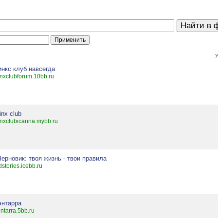
У
инкс клуб навсегда
nxclubforum.10bb.ru
nx club
nxclubicanna.mybb.ru
Черновик: твоя жизнь - твои правила
dstories.icebb.ru
энтарра
ntarra.5bb.ru