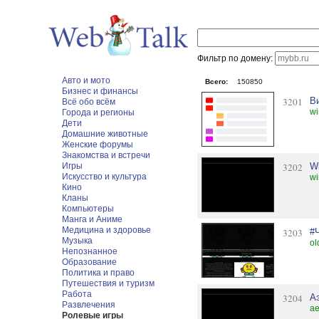
Фильтр по домену:
Авто и мото
Всего:
150850
Бизнес и финансы
3201
В
Всё обо всём
wi
Города и регионы
Дети
Домашние животные
Женские форумы
Знакомства и встречи
Игры
3202
Wi
Искусство и культура
wi
Кино
Кланы
Компьютеры
Манга и Аниме
Медицина и здоровье
3203
#
Музыка
ol
Непознанное
Образование
Политика и право
Путешествия и туризм
Работа
3204
А
Развлечения
ae
Ролевые игры