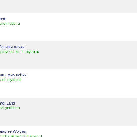
lone
one.mybb.ru
Папины дочки:.
pinydochkirola.mybb.ru
наш: мир войны
ash.mybb.ru
moi Land
oi.youbb.ru
aradise Wolves
radisewolves.rolevaya.ru