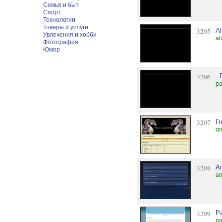
Семья и быт
Спорт
Технологии
Товары и услуги
3205
A
Увлечения и хобби
al
Фотография
Юмор
3206
.:
pa
3207
Г
gn
3208
A
am
3209
P
pa