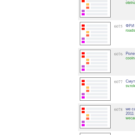
oteln
6075
ФРИ 
roads
6076
Роле
cooln
6077
Смут
sv.ro
6078
we c
2011
wecan