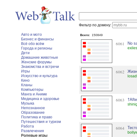
Фильтр по домену:
Авто и мото
Всего:
150849
Бизнес и финансы
6061
No sa
Всё обо всём
exile
Города и регионы
Дети
Домашние животные
Женские форумы
Знакомства и встречи
Игры
6062
Жизн
Искусство и культура
losad
Кино
Кланы
Компьютеры
Манга и Аниме
Медицина и здоровье
6063
†Afte
Музыка
shini
Непознанное
Образование
Политика и право
Путешествия и туризм
Работа
6064
Тест
Развлечения
bolly
Ролевые игры