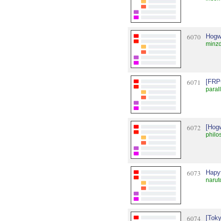
6070
Hogw
minzd
6071
[FRP
paral
6072
[Hogw
philo
6073
Нару
narut
6074
[Toky