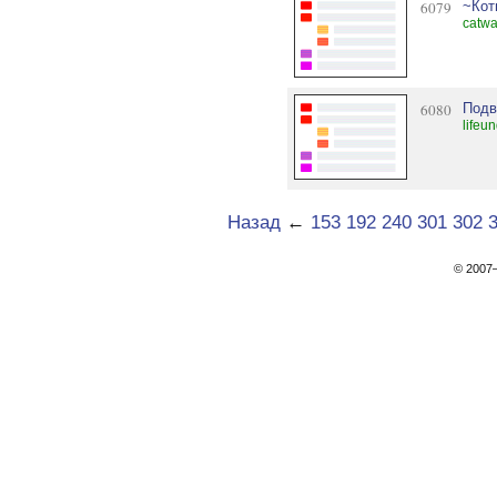
6079
~Кот
catwa
6080
Подв
lifeu
Назад
←
153
192
240
301
302
© 200