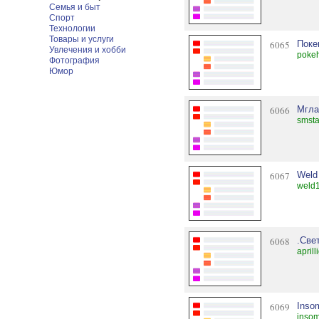
Семья и быт
Спорт
Технологии
Товары и услуги
6065
Поке
Увлечения и хобби
pokeh
Фотография
Юмор
6066
Мгла
smsta
6067
Weld 
weld1
6068
.Све
april
6069
Inso
insom