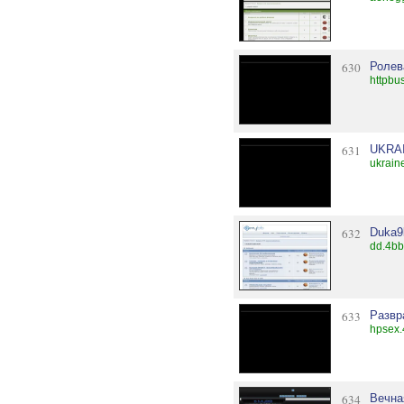
630
Ролев
httpbu
631
UKRA
ukrain
632
Duka9
dd.4bb
633
Развр
hpsex.
634
Вечна