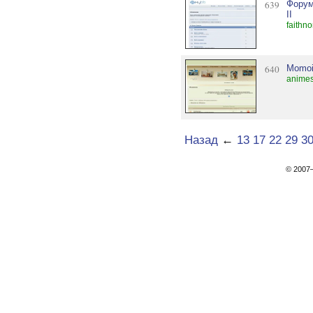
639
Форум
II
faithn
640
Momoi
animes
Назад
←
13
17
22
29
3
© 200