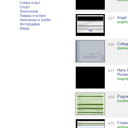
woodh
Семья и быт
Спорт
Технологии
Товары и услуги
625
Angel
Увлечения и хобби
angels
Фотография
Юмор
626
Colle
darkne
627
Harry
Ролев
magict
628
Радуж
jouran
629
Стран
aenegg