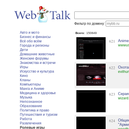
Фильтр по домену:
Авто и мото
Всего:
150849
Бизнес и финансы
621
Anime
Всё обо всём
wwwusu
Города и регионы
Дети
Домашние животные
Женские форумы
Знакомства и встречи
Игры
622
Охота
Искусство и культура
evilhun
Кино
Кланы
Компьютеры
Манга и Аниме
Медицина и здоровье
623
Серая
Музыка
wizard
Непознанное
Образование
Политика и право
Путешествия и туризм
Работа
624
Общес
Развлечения
"Арми
Ролевые игры