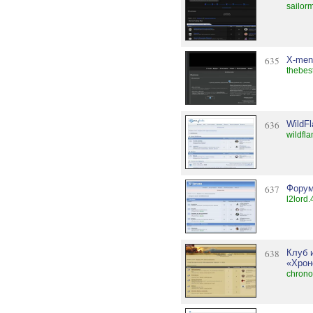
sailor
635
X-men
thebes
636
WildF
wildfl
637
Форум
l2lord.
638
Клуб 
«Хрон
chrono