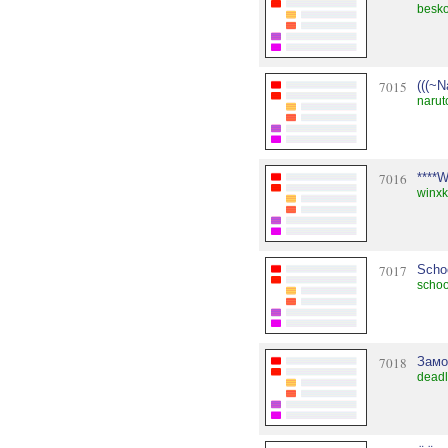
besko
7015
(((~N
narut
7016
****W
winxk
7017
Schoo
schoo
7018
Замо
deadl