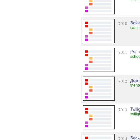
7010
Войн
samur
7011
[*sch
schoo
7012
Дом 
theh
7013
Twili
twilig
7014
Беск