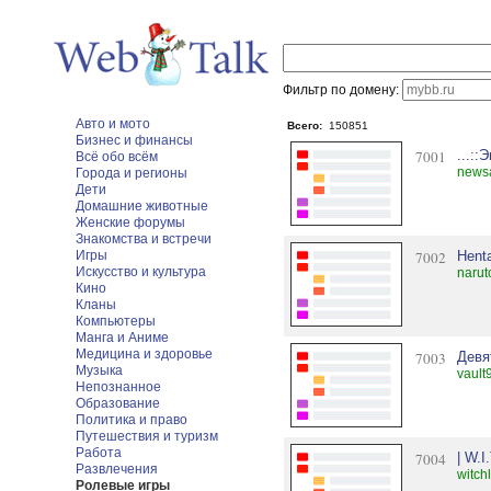
Фильтр по домену:
Авто и мото
Всего:
150851
Бизнес и финансы
7001
...::
Всё обо всём
newsa
Города и регионы
Дети
Домашние животные
Женские форумы
Знакомства и встречи
Игры
7002
Henta
Искусство и культура
narut
Кино
Кланы
Компьютеры
Манга и Аниме
Медицина и здоровье
7003
Девя
Музыка
vault
Непознанное
Образование
Политика и право
Путешествия и туризм
Работа
7004
| W.I
Развлечения
witch
Ролевые игры