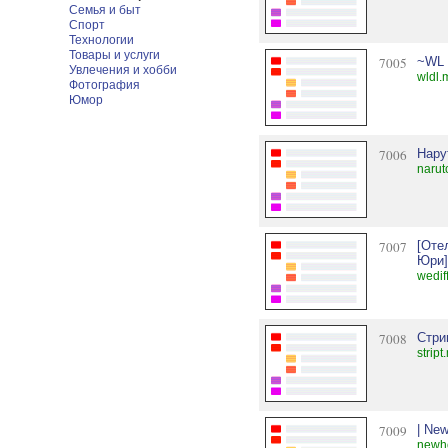
Семья и быт
Спорт
Технологии
Товары и услуги
7005
~WL 
Увлечения и хобби
wldl.
Фотография
Юмор
7006
Нару
narut
7007
[Оте
Юри]
wedif
7008
Стри
strip
7009
| New
newho