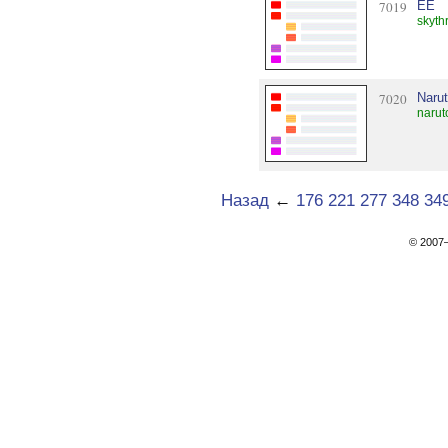
7019
ЁЁ
skyth
7020
Narut
narut
Назад
←
176
221
277
348
34
© 200