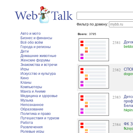
Фильтр по домену:
Авто и мото
Всего:
3795
Бизнес и финансы
2381
Дого
Всё обо всём
betdo
Города и регионы
Дети
Домашние животные
Женские форумы
Знакомства и встречи
Игры
2382
СПО
Искусство и культура
dogov
Кино
Кланы
Компьютеры
Манга и Аниме
Медицина и здоровье
2383
Детс
Музыка
проф
Непознанное
Бела
Образование
hkpin
Политика и право
Путешествия и туризм
Работа
2384
ФК З
Развлечения
fkzvy
Ролевые игры