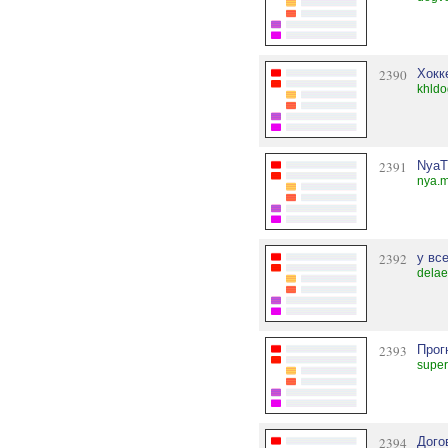
2390
Хокк
khldo
2391
Nya
nya.m
2392
у вс
delae
2393
Прог
super
2394
Дого