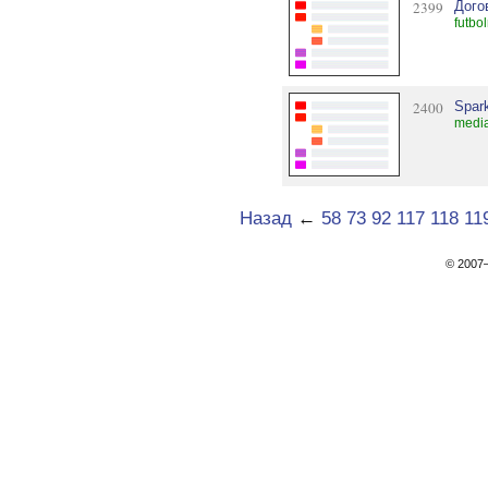
2399
Дого
futbo
2400
Spar
media
Назад
←
58
73
92
117
118
11
© 200