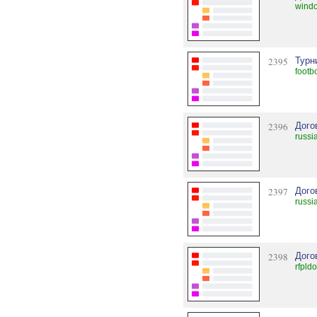
wind
2395
Турн
footb
2396
Дого
russi
2397
Дого
russi
2398
Дого
rfpld