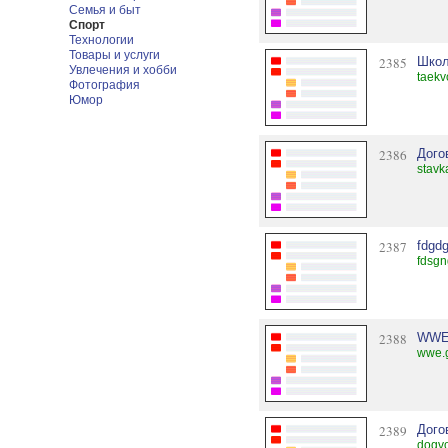
Семья и быт
Спорт
Технологии
Товары и услуги
2385
Школ
Увлечения и хобби
taekv
Фотография
Юмор
2386
Дого
stavk
2387
fdgd
fdsgn
2388
WWE+
wwe.
2389
Дого
dogvo