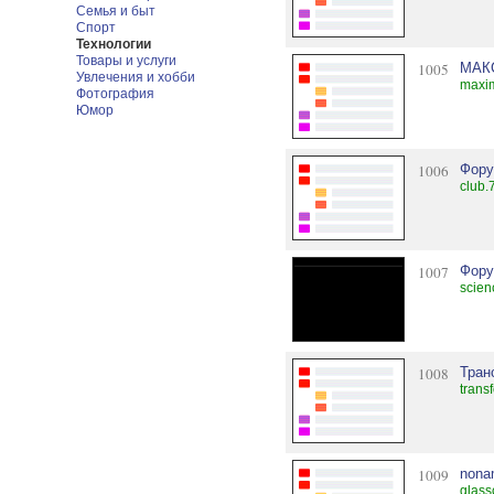
Семья и быт
Спорт
Технологии
Товары и услуги
1005
МАК
Увлечения и хобби
maxi
Фотография
Юмор
1006
Фор
club.
1007
Фору
scien
1008
Тран
trans
1009
nona
glass