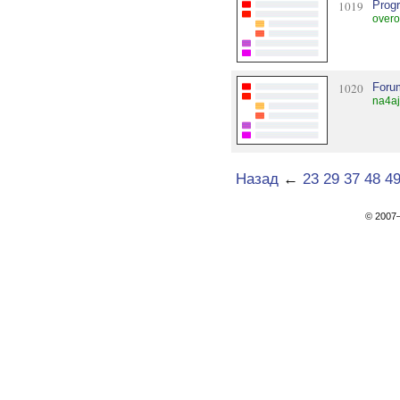
1019
Prog
overo
1020
Foru
na4aj
Назад
←
23
29
37
48
4
© 200