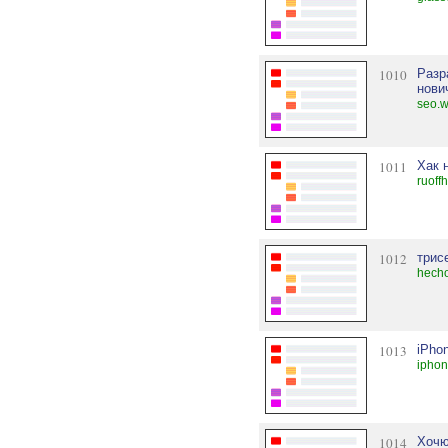
1010
Разр
нови
seo.w
1011
Хак 
ruoff
1012
трис
hecho
1013
iPho
iphon
1014
Хочю