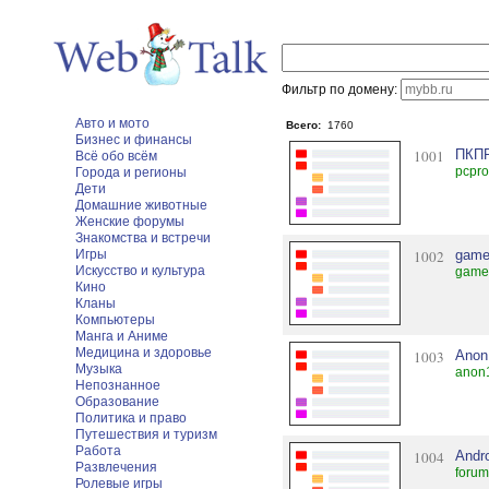
Фильтр по домену:
Авто и мото
Всего:
1760
Бизнес и финансы
1001
ПКП
Всё обо всём
pcpro
Города и регионы
Дети
Домашние животные
Женские форумы
Знакомства и встречи
Игры
1002
game
Искусство и культура
games
Кино
Кланы
Компьютеры
Манга и Аниме
Медицина и здоровье
1003
Anon
Музыка
anon1
Непознанное
Образование
Политика и право
Путешествия и туризм
Работа
1004
Andr
Развлечения
foru
Ролевые игры