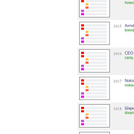
howcr
1015
Анти
brend
1016
СЕО 
cariq
1017
Noki
nokia
1018
Шари
dixan