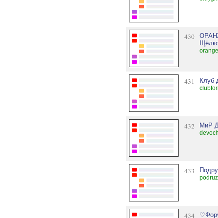
430
ОРАН
Щёлк
orange
431
Клуб 
clubfo
432
МиР 
devoch
433
Подру
podruz
434
♡Фору