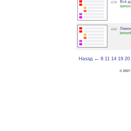
439
Всё д
damock
440
Лимон
lemonf
Назад
←
8
11
14
19
20
© 200