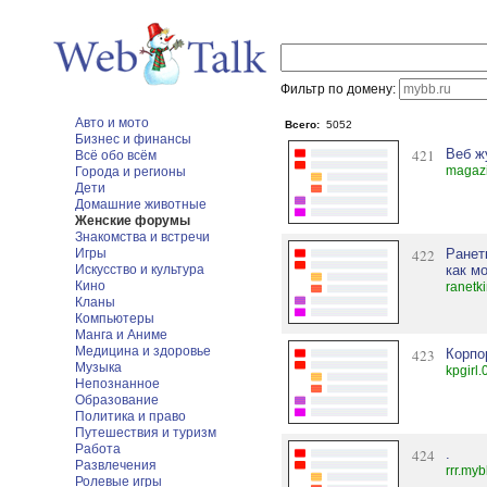
Фильтр по домену:
Авто и мото
Всего:
5052
Бизнес и финансы
421
Веб ж
Всё обо всём
magazi
Города и регионы
Дети
Домашние животные
Женские форумы
Знакомства и встречи
Игры
422
Ранетк
Искусство и культура
как мог
Кино
ranetk
Кланы
Компьютеры
Манга и Аниме
Медицина и здоровье
423
Корпо
Музыка
kpgirl.
Непознанное
Образование
Политика и право
Путешествия и туризм
Работа
424
.
Развлечения
rrr.myb
Ролевые игры