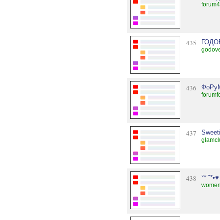
forum4
435
ГОДОВ
godov
436
ФоРу
forumf
437
Sweeti
glamcl
438
°*”˜*•
womenl