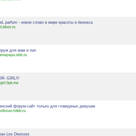
eL parfum - новое слово в мире красоты и бизнеса
el.bbon.ru
орум для мам и пап
mapapa.ixbb.ru
OR- GIRL!!!
rgirl.0pk.me
енский форум-сайт только для гламурных девушек
olforum.hitbb.ru
лан Les Deesses