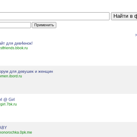
У
айт для дев4енок!
stfriends.bbok.ru
орум для девушек и женщин
men.ibord.ru
rl @ Girl
rgirl.7bk.ru
ABY
eonorochka.0pk.me