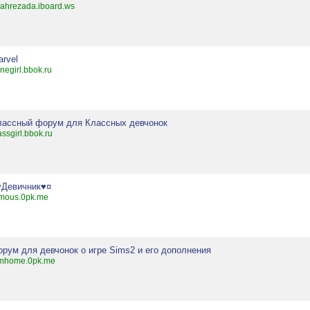
ahrezada.iboard.ws
arvel
negirl.bbok.ru
лассный форум для Классных девчонок
assgirl.bbok.ru
♥Девичник♥¤
mous.0pk.me
орум для девчонок о игре Sims2 и его дополнения
imhome.0pk.me