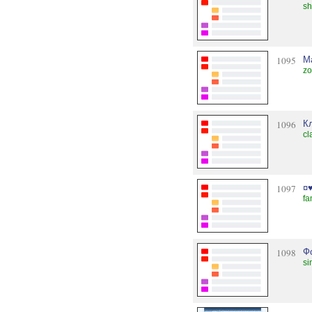
sh
1095
M
zo
1096
К
cl
1097
¤
fa
1098
Ф
s