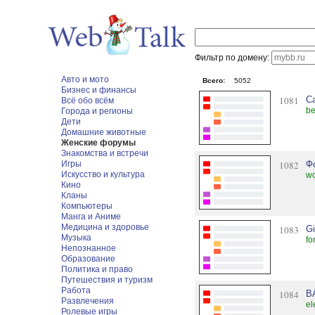
Фильтр по домену:
Авто и мото
Всего:
5052
Бизнес и финансы
1081
С
Всё обо всём
be
Города и регионы
Дети
Домашние животные
Женские форумы
Знакомства и встречи
Игры
1082
Ф
Искусство и культура
wo
Кино
Кланы
Компьютеры
Манга и Аниме
Медицина и здоровье
1083
Gi
Музыка
fo
Непознанное
Образование
Политика и право
Путешествия и туризм
Работа
1084
B
Развлечения
el
Ролевые игры