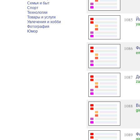
Семья и быт
Спорт
Технологии
Товары и услуги
1085
Й
Увлечения и хобби
ya
Фотография
Юмор
1086
Ф
em
1087
Д
za
1088
В
gi
1089
Ф
gi