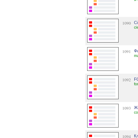
1090
Ci
ci
1091
Ф
ma
1092
F
fo
1093
Ж
co
1094
К