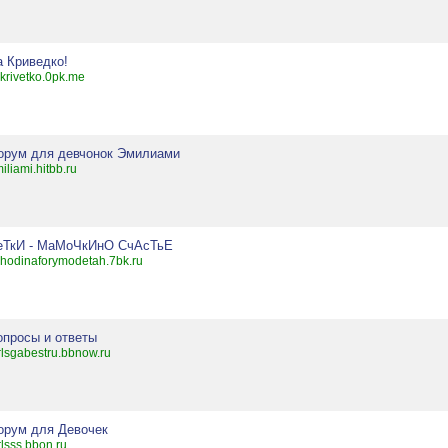
а Криведко!
krivetko.0pk.me
орум для девчонок Эмилиами
iliami.hitbb.ru
еТкИ - МаМоЧкИнО СчАсТьЕ
hodinaforymodetah.7bk.ru
опросы и ответы
rlsgabestru.bbnow.ru
орум для Девочек
rlsss.bbon.ru