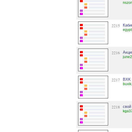
nszon
2215
Каби
egypt
2216
Акци
june2
2217
BXK 
buxik
2218
свой
kga3