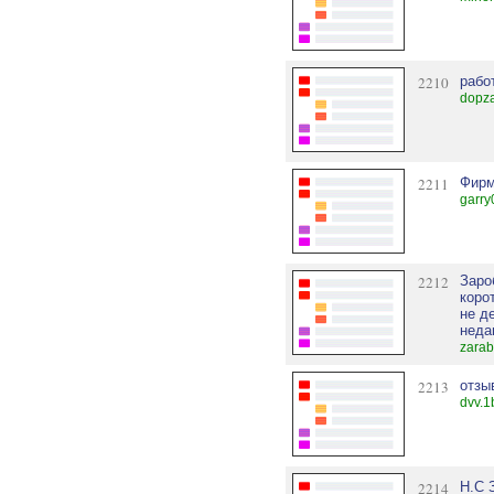
2210
рабо
dopza
2211
Фир
garry
2212
Заро
коро
не д
неда
zarab
2213
отзы
dvv.1
2214
Н.С 