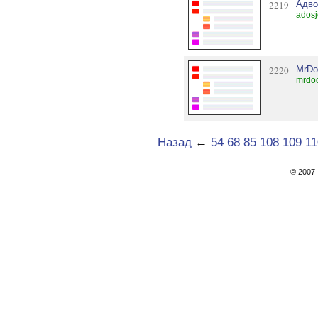
2219
Адво
adosj
2220
MrDo
mrdoo
Назад
←
54
68
85
108
109
11
© 200