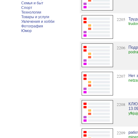
Семья и быт
Спорт
Технологии
Товары и услуги
2205
Труд
Увлечения и хобби
trudo
Фотография
Юмор
2206
Подр
podr
2207
Нет 
netza
2208
КЛЮЧ
13.0
yfkju
2209
рабо
miner