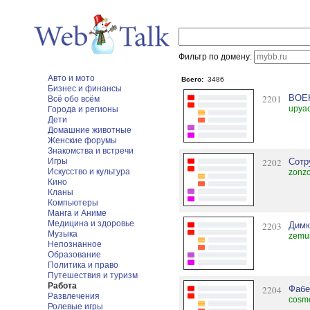
Фильтр по домену:
Авто и мото
Всего:
3486
Бизнес и финансы
2201
ВОЕ
Всё обо всём
upyac
Города и регионы
Дети
Домашние животные
Женские форумы
Знакомства и встречи
Игры
2202
Сотр
Искусство и культура
zonzo
Кино
Кланы
Компьютеры
Манга и Аниме
Медицина и здоровье
2203
Димк
Музыка
zemur
Непознанное
Образование
Политика и право
Путешествия и туризм
Работа
2204
Фабе
Развлечения
cosme
Ролевые игры