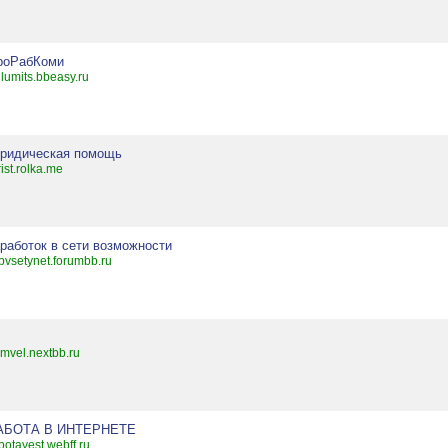
роРабКоми
lumits.bbeasy.ru
ридическая помощь
rist.rolka.me
аработок в сети возможности
bvsetynet.forumbb.ru
mvel.nextbb.ru
АБОТА В ИНТЕРНЕТЕ
botayest.webff.ru