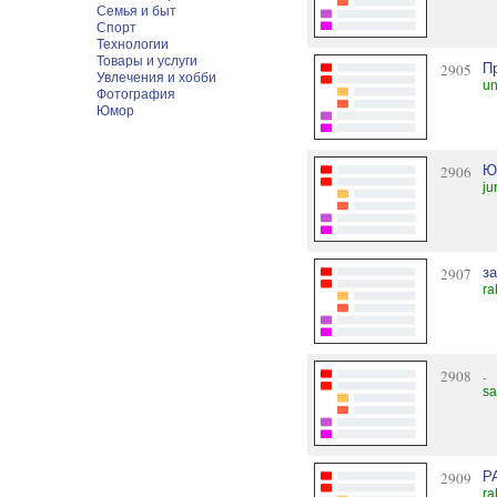
Семья и быт
Спорт
Технологии
Товары и услуги
2905
П
Увлечения и хобби
un
Фотография
Юмор
2906
Ю
ju
2907
з
ra
2908
.
sa
2909
Р
ra