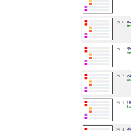
2910
i
ic
2911
Ф
ve
2912
A
as
2913
H
ha
2914
el