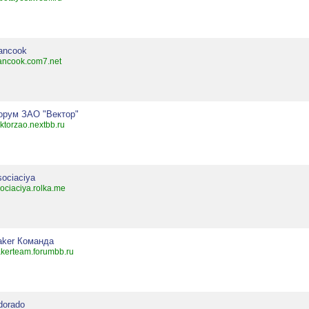
cancook
ancook.com7.net
орум ЗАО "Вектор"
ktorzao.nextbb.ru
sociaciya
ociaciya.rolka.me
aker Команда
kerteam.forumbb.ru
dorado