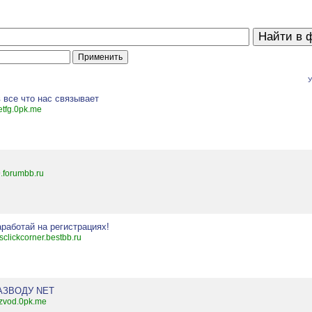
У
в все что нас связывает
etfg.0pk.me
.forumbb.ru
аработай на регистрациях!
llsclickcorner.bestbb.ru
АЗВОДУ NET
zvod.0pk.me