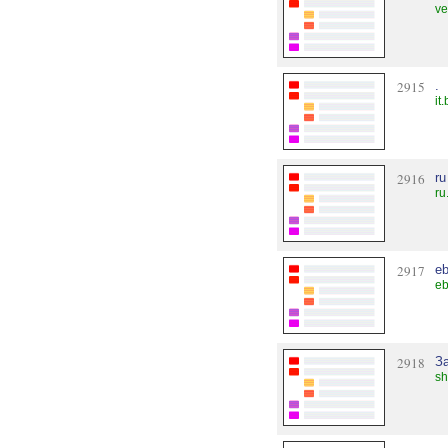
ve
2915
.
it
2916
ru
ru
2917
eb
eb
2918
З
sh