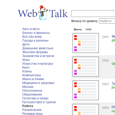
Фильтр по домену:
Авто и мото
Всего:
3486
Бизнес и финансы
2901
9
Всё обо всём
gf
Города и регионы
Дети
Домашние животные
Женские форумы
Знакомства и встречи
Игры
2902
.
Искусство и культура
09
Кино
Кланы
Компьютеры
Манга и Аниме
Медицина и здоровье
2903
З
Музыка
ji
Непознанное
Образование
Политика и право
Путешествия и туризм
Работа
2904
Р
Развлечения
ra
Ролевые игры