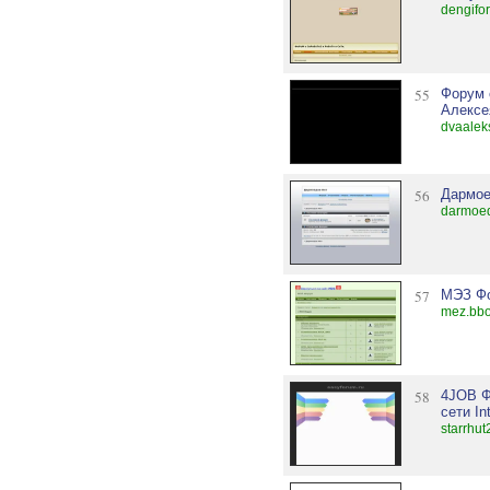
dengifo
55
Форум 
Алексе
dvaalek
56
Дармое
darmoed
57
МЭЗ Ф
mez.bbo
58
4JOB Ф
сети In
starrhu