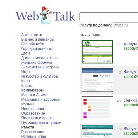
Фильтр по домену:
Авто и мото
Всего:
3486
Бизнес и финансы
41
форум 
Всё обо всём
rabota4
Города и регионы
Дети
Домашние животные
Женские форумы
Знакомства и встречи
Игры
42
Форум 
Искусство и культура
rabota2
Кино
Кланы
Компьютеры
Манга и Аниме
Медицина и здоровье
43
Лёгкий
Музыка
narabot
Непознанное
Образование
Политика и право
Путешествия и туризм
Работа
44
Форум 
Развлечения
rabota2
Ролевые игры