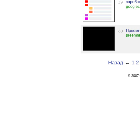
59
заробо
googlec
60
Преемн
preemni
Назад
←
1
2
© 200