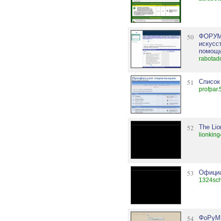
50
ФОРУМ
искусс
помощь
rabotad
51
Список
profpar.
52
The Lio
lionking
53
Официа
1324sch
54
ФоРуМ 