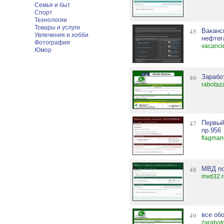
Семья и быт
Спорт
Технологии
Товары и услуги
45
Ваканс
Увлечения и хобби
нефтег
Фотография
vacanci
Юмор
46
Зарабо
rabotaz
47
Первы
пр.956
flagman
48
МВД по
mvd32.r
49
все об
zarabot