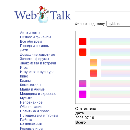
Фильтр по домену:
Авто и мото
Бизнес и финансы
Всё обо всём
Города и регионы
Дети
Домашние животные
Женские форумы
Знакомства и встречи
Игры
Искусство и культура
Кино
Кланы
Компьютеры
Манга и Аниме
Медицина и здоровье
Музыка
Непознанное
Образование
Статистика
Политика и право
Дата
Путешествия и туризм
2026-07-16
Работа
Всего
Развлечения
Ролевые игры